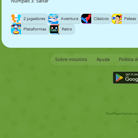
Numpad 3: Saltar
2 jugadores
Aventura
Clásicos
Peleas
Plataformas
Retro
Sobre nosotros
Ayuda
Política 
TwoPlayerGames.org 
V