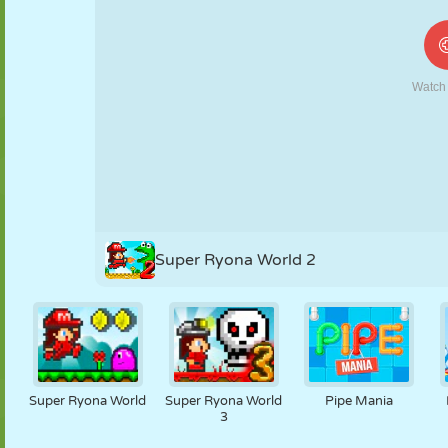
MARIONETAS
PUZZLE
REACCIÓN
RETRO
ROBOTS
ESTRATEGIA
ACROBACIAS
TANQUES
TENIS
TRES EN RAYA
Super Ryona World 2
Super Ryona World
Super Ryona World
Pipe Mania
3