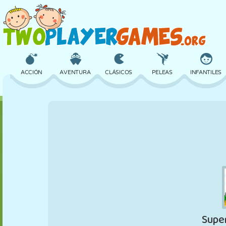
ACCIÓN
AVENTURA
CLÁSICOS
PELEAS
INFANTILES
3D
AVIONES
ALIENS
EQUILIBRIO
BALONCESTO
CASTILLOS
AJEDREZ
LOCOS
DEFENSA
DINOSAURIOS
CHICAS
GOLF
SALTOS
MATEMÁTICAS
LABERINTOS