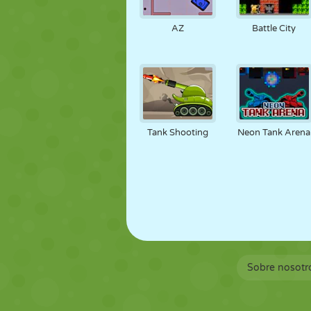
MARIONETAS
PUZZLE
REACCIÓN
AZ
Battle City
ESTRATEGIA
ACROBACIAS
TANQUES
Tank Shooting
Neon Tank Arena
Sobre nosotr