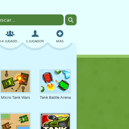
3-4 JUGADORES
1 JUGADOR
MÁS
BOMBAS
NAVEGADOR
COCHES
VUELO
COMIDA
DIVERTIDOS
Micro Tank Wars
Tank Battle Arena
PIXEL ART
PLATAFORMAS
PISCINA