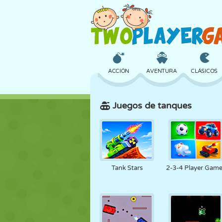
ACCIÓN
AVENTURA
CLÁSICOS
Juegos de tanques
3D
AVIONES
ALIENS
CASTILLOS
AJEDREZ
LOCOS
Tank Stars
2-3-4 Player Gam
CHICAS
GOLF
SALTOS