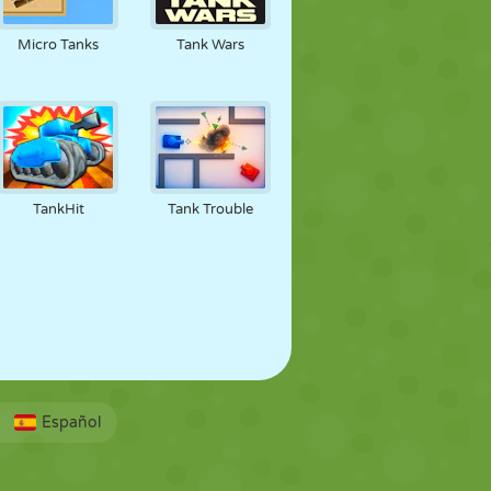
FÚTBOL
ESPACIALES
STICKMAN
Micro Tanks
Tank Wars
GUERRA
LUCHA
ZOMBIES
TankHit
Tank Trouble
Español