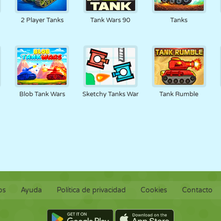
RETRO
ROBOTS
CORRER
ESCUELA
DISPAROS
2 Player Tanks
Tank Wars 90
Tanks
TENIS
TRES EN RAYA
PANTALLA
TORRES
CAMIONES
TÁCTIL
Blob Tank Wars
Sketchy Tanks War
Tank Rumble
os
Ayuda
Política de privacidad
Cookies
Contacto