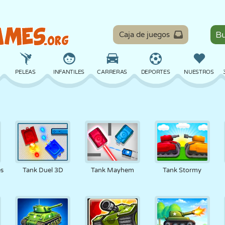
Caja de juegos
PELEAS
INFANTILES
CARRERAS
DEPORTES
NUESTROS
EQUILIBRIO
BALONCESTO
BATALLA
BILLAR
MESA
DEFENSA
DINOSAURIOS
CONDUCIR
EDUCATIVOS
ESCAPE
es
Tank Duel 3D
Tank Mayhem
Tank Stormy
MATEMÁTICAS
LABERINTOS
MONSTRUOS
MOTOS
EN LÍNEA