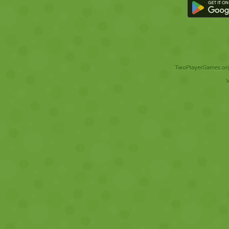
TwoPlayerGames.org 
V