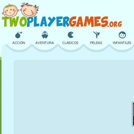
ACCIÓN
AVENTURA
CLÁSICOS
PELEAS
INFANTILES
3D
AVIONES
ALIENS
EQUILIBRIO
BALONCESTO
CASTILLOS
AJEDREZ
LOCOS
DEFENSA
DINOSAURIOS
CHICAS
GOLF
SALTOS
MATEMÁTICAS
LABERINTOS