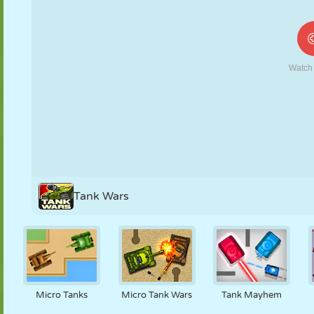
MARIONETAS
PUZZLE
REACCIÓN
RETRO
ROBOTS
ESTRATEGIA
ACROBACIAS
TANQUES
TENIS
TRES EN RAYA
Tank Wars
Micro Tanks
Micro Tank Wars
Tank Mayhem