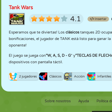
Tank Wars
4.1
Insertar
Esperamos que te diviertas! Los
clásicos
tanques 2D ocupan
bonificaciones, el jugador de TANK está listo para ganar la 
oponente!
El juego se juega con
"W, A, S, D - G
" y
"TECLAS DE FLECHA
dispositivos con pantalla táctil.
2 jugadores
Clásicos
Acción
Infantiles
Sobre nosotros
Ayuda
Política 