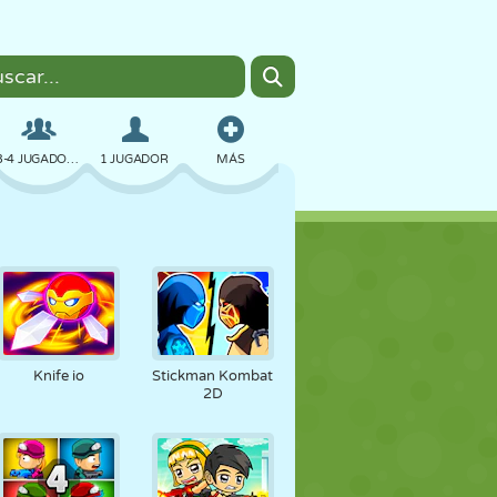
3-4 JUGADORES
1 JUGADOR
MÁS
BOMBAS
NAVEGADOR
COCHES
VUELO
COMIDA
DIVERTIDOS
Knife io
Stickman Kombat
2D
PIXEL ART
PLATAFORMAS
PISCINA