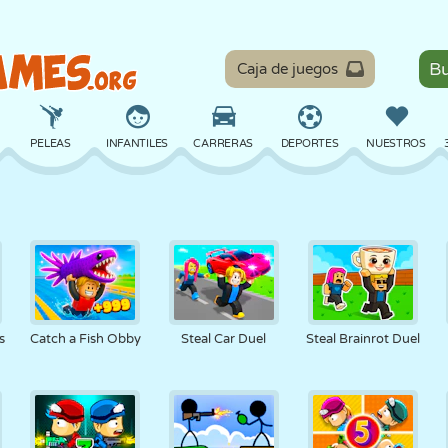
Caja de juegos
PELEAS
INFANTILES
CARRERAS
DEPORTES
NUESTROS
EQUILIBRIO
BALONCESTO
BATALLA
BILLAR
MESA
DEFENSA
DINOSAURIOS
CONDUCIR
EDUCATIVOS
ESCAPE
s
Catch a Fish Obby
Steal Car Duel
Steal Brainrot Duel
MATEMÁTICAS
LABERINTOS
MONSTRUOS
MOTOS
EN LÍNEA