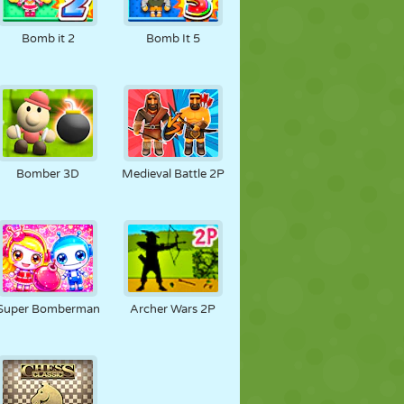
Bomb it 2
Bomb It 5
Bomber 3D
Medieval Battle 2P
Super Bomberman
Archer Wars 2P