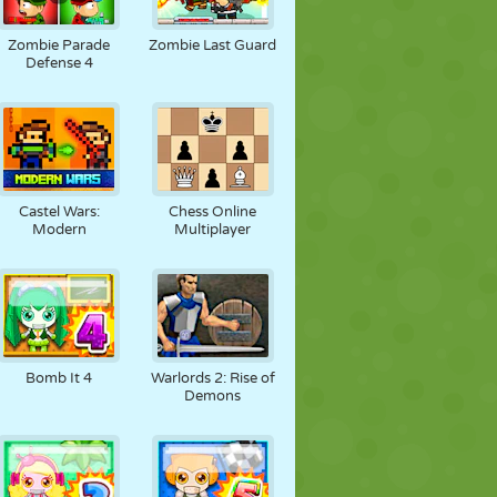
FÚTBOL
ESPACIALES
STICKMAN
Zombie Parade
Zombie Last Guard
Defense 4
GUERRA
LUCHA
ZOMBIES
Castel Wars:
Chess Online
Modern
Multiplayer
Bomb It 4
Warlords 2: Rise of
Demons