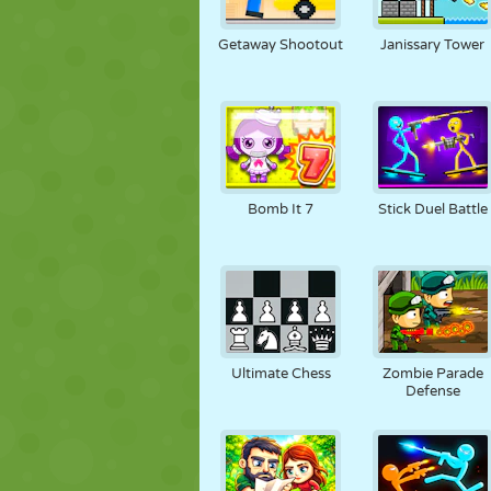
MARIONETAS
PUZZLE
REACCIÓN
Getaway Shootout
Janissary Tower
ESTRATEGIA
ACROBACIAS
TANQUES
Bomb It 7
Stick Duel Battle
Ultimate Chess
Zombie Parade
Defense