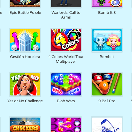
ge
Epic Battle Puzzle
Warlords: Call to
Bomb It 3
Arms
Gestión Hotelera
4 Colors World Tour
Bomb It
Multiplayer
Yes or No Challenge
Blob Wars
9 Ball Pro