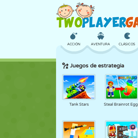
ACCIÓN
AVENTURA
CLÁSICOS
Juegos de estrategia
3D
AVIONES
ALIENS
CASTILLOS
AJEDREZ
LOCOS
Tank Stars
Steal Brainrot Egg
CHICAS
GOLF
SALTOS