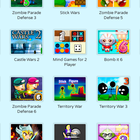
RETRO
ROBOTS
CORRER
ESCUELA
DISPAROS
Zombie Parade
Stick Wars
Zombie Parade
Defense 3
Defense 5
TENIS
TRES EN RAYA
PANTALLA
TORRES
CAMIONES
TÁCTIL
Castle Wars 2
Mind Games for 2
Bomb it 6
Player
Zombie Parade
Territory War
Territory War 3
Defense 6