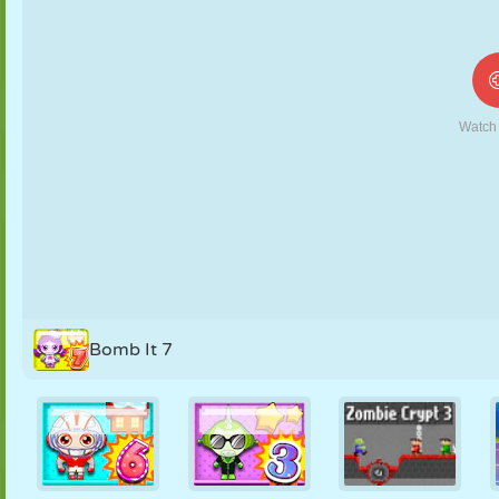
MARIONETAS
PUZZLE
REACCIÓN
RETRO
ROBOTS
ESTRATEGIA
ACROBACIAS
TANQUES
TENIS
TRES EN RAYA
Bomb It 7