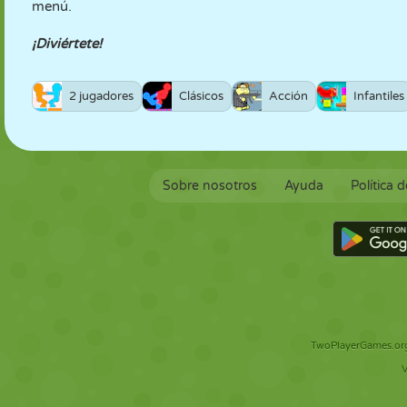
menú.
¡Diviértete!
2 jugadores
Clásicos
Acción
Infantiles
Sobre nosotros
Ayuda
Política 
TwoPlayerGames.org 
V