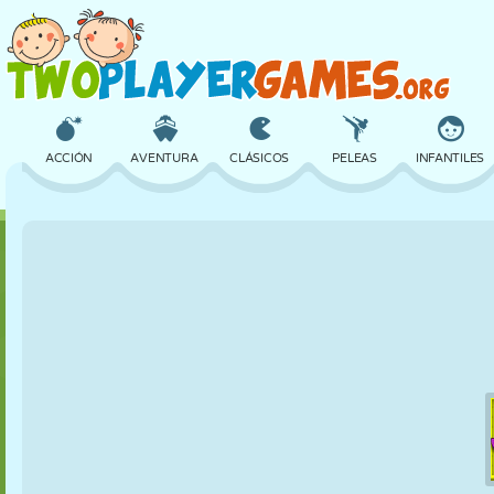
ACCIÓN
AVENTURA
CLÁSICOS
PELEAS
INFANTILES
3D
AVIONES
ALIENS
EQUILIBRIO
BALONCESTO
CASTILLOS
AJEDREZ
LOCOS
DEFENSA
DINOSAURIOS
CHICAS
GOLF
SALTOS
MATEMÁTICAS
LABERINTOS