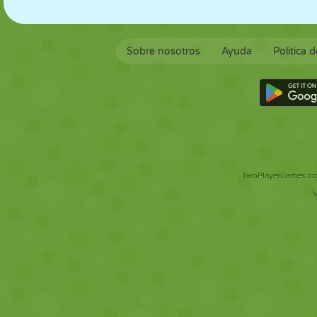
Sobre nosotros
Ayuda
Política 
TwoPlayerGames.org 
V