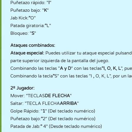
Puñetazo rápido: "
I
"
Puñetazo bajo: "
K
"
Jab Kick:
"
O"
Patada giratoria:
"
L"
Bloqueo: "
S
"
Ataques combinados:
Ataque especial:
Puedes utilizar tu ataque especial pulsando 
parte superior izquierda de la pantalla del juego.
Combinando las teclas "
A y D
" con las teclas
"I, O, K, L
", pu
Combinando la tecla
"
S" con las teclas "I
,
O, K, L", por un l
2º Jugador:
Mover: "TECLAS
DE FLECHA
"
Saltar: "TECLA FLECHA
ARRIBA
"
Golpe Rápido: "
1
" (Del teclado numérico)
Puñetazo bajo:
"
2" (Del teclado numérico)
Patada de Jab:
"
4" (Desde teclado numérico)