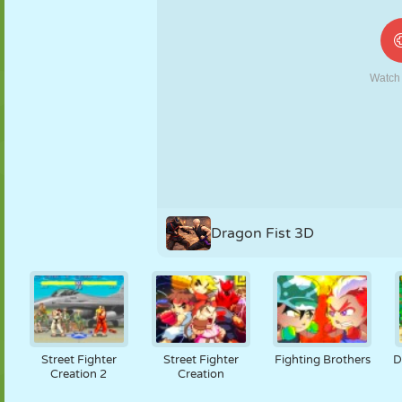
MARIONETAS
PUZZLE
REACCIÓN
RETRO
ROBOTS
ESTRATEGIA
ACROBACIAS
TANQUES
TENIS
TRES EN RAYA
Dragon Fist 3D
Street Fighter
Street Fighter
Fighting Brothers
D
Creation 2
Creation