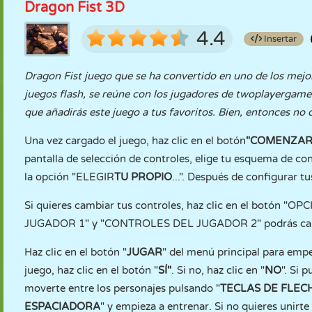
Dragon Fist 3D
4.4
Insertar
Dragon Fist juego que se ha convertido en uno de los mejor
juegos flash, se reúne con los jugadores de twoplayergame
que añadirás este juego a tus favoritos. Bien, entonces n
Una vez cargado el juego, haz clic en el botón
"COMENZA
pantalla de selección de controles, elige tu esquema de con
la opción "ELEGIR
TU PROPIO
...". Después de configurar t
Si quieres cambiar tus controles, haz clic en el botón "
JUGADOR 1" y "CONTROLES DEL JUGADOR 2" podrás camb
Haz clic en el botón "
JUGAR
" del menú principal para empe
juego, haz clic en el botón "
SÍ"
. Si no, haz clic en "
NO
". Si p
moverte entre los personajes pulsando "
TECLAS DE FLEC
ESPACIADORA
" y empieza a entrenar. Si no quieres unirt