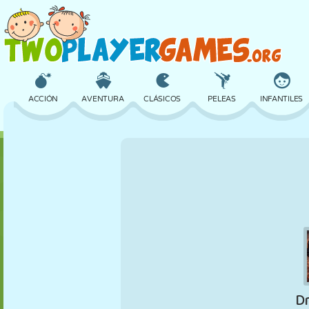
ACCIÓN
AVENTURA
CLÁSICOS
PELEAS
INFANTILES
3D
AVIONES
ALIENS
EQUILIBRIO
BALONCESTO
CASTILLOS
AJEDREZ
LOCOS
DEFENSA
DINOSAURIOS
CHICAS
GOLF
SALTOS
MATEMÁTICAS
LABERINTOS