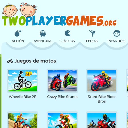
ACCIÓN
AVENTURA
CLÁSICOS
PELEAS
INFANTILES
Juegos de motos
3D
AVIONES
ALIENS
EQUILIBRIO
BALONCESTO
CASTILLOS
AJEDREZ
LOCOS
DEFENSA
DINOSAURIOS
Wheelie Bike 2P
Crazy Bike Stunts
Stunt Bike Rider
Bros
CHICAS
GOLF
SALTOS
MATEMÁTICAS
LABERINTOS