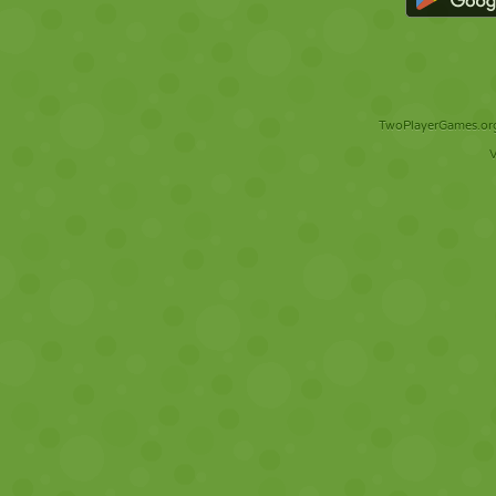
TwoPlayerGames.org 
V