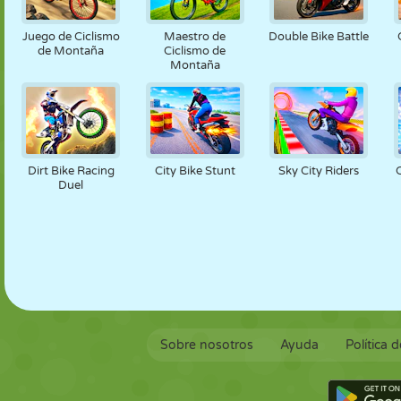
MARIONETAS
PUZZLE
REACCIÓN
RETRO
ROBOTS
Juego de Ciclismo
Maestro de
Double Bike Battle
de Montaña
Ciclismo de
Montaña
ESTRATEGIA
ACROBACIAS
TANQUES
TENIS
TRES EN RAYA
Dirt Bike Racing
City Bike Stunt
Sky City Riders
Duel
Sobre nosotros
Ayuda
Política 