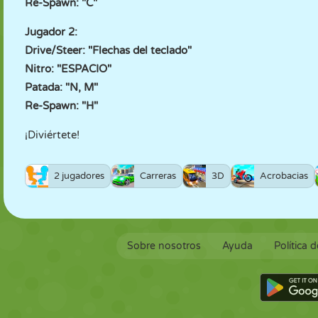
Re-Spawn: "C"
Jugador 2:
Drive/Steer: "Flechas del teclado"
Nitro: "ESPACIO"
Patada: "N, M"
Re-Spawn: "H"
¡Diviértete!
2 jugadores
Carreras
3D
Acrobacias
Sobre nosotros
Ayuda
Política 