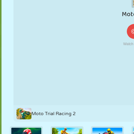
MARIONETAS
PUZZLE
REACCIÓN
RETRO
ROBOTS
ESTRATEGIA
ACROBACIAS
TANQUES
TENIS
TRES EN RAYA
Moto Trial Racing 2