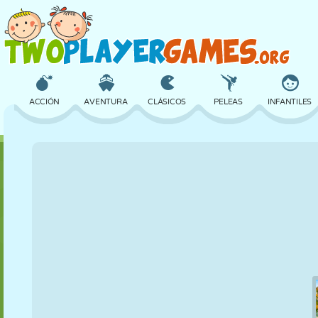
ACCIÓN
AVENTURA
CLÁSICOS
PELEAS
INFANTILES
3D
AVIONES
ALIENS
EQUILIBRIO
BALONCESTO
CASTILLOS
AJEDREZ
LOCOS
DEFENSA
DINOSAURIOS
CHICAS
GOLF
SALTOS
MATEMÁTICAS
LABERINTOS