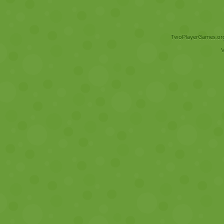
TwoPlayerGames.org 
V