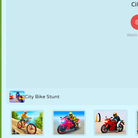
MARIONETAS
PUZZLE
REACCIÓN
RETRO
ROBOTS
ESTRATEGIA
ACROBACIAS
TANQUES
TENIS
TRES EN RAYA
City Bike Stunt