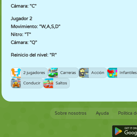
Cámara: "C"
Jugador 2
Movimiento: "W,A,S,D"
Nitro: "T"
Cámara: "Q"
Reinicio del nivel: "R"
2 jugadores
Carreras
Acción
Infantiles
Conducir
Saltos
Sobre nosotros
Ayuda
Política 