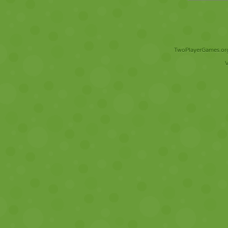
TwoPlayerGames.org 
V