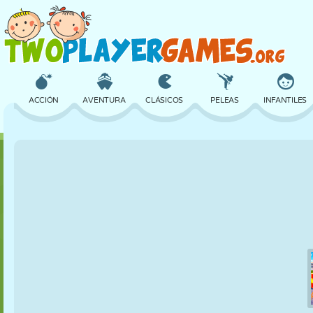
ACCIÓN
AVENTURA
CLÁSICOS
PELEAS
INFANTILES
3D
AVIONES
ALIENS
EQUILIBRIO
BALONCESTO
CASTILLOS
AJEDREZ
LOCOS
DEFENSA
DINOSAURIOS
CHICAS
GOLF
SALTOS
MATEMÁTICAS
LABERINTOS