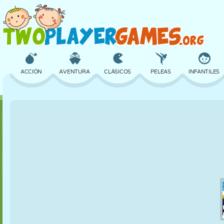
ACCIÓN
AVENTURA
CLÁSICOS
PELEAS
INFANTILES
3D
AVIONES
ALIENS
EQUILIBRIO
BALONCESTO
CASTILLOS
AJEDREZ
LOCOS
DEFENSA
DINOSAURIOS
CHICAS
GOLF
SALTOS
MATEMÁTICAS
LABERINTOS