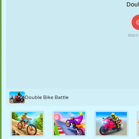
MARIONETAS
PUZZLE
REACCIÓN
RETRO
ROBOTS
ESTRATEGIA
ACROBACIAS
TANQUES
TENIS
TRES EN RAYA
Double Bike Battle