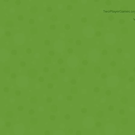
TwoPlayerGames.org 
V