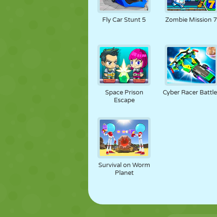
MARIONETAS
PUZZLE
REACCIÓN
Fly Car Stunt 5
Zombie Mission 
ESTRATEGIA
ACROBACIAS
TANQUES
Space Prison
Cyber Racer Battle
Escape
Survival on Worm
Planet