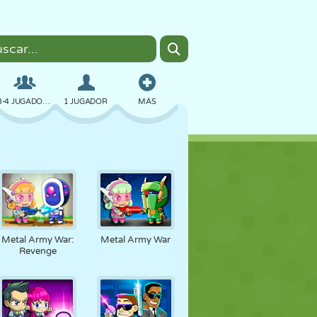
3-4 JUGADORES
1 JUGADOR
MÁS
BOMBAS
NAVEGADOR
COCHES
VUELO
COMIDA
DIVERTIDOS
Metal Army War:
Metal Army War
Revenge
PIXEL ART
PLATAFORMAS
PISCINA