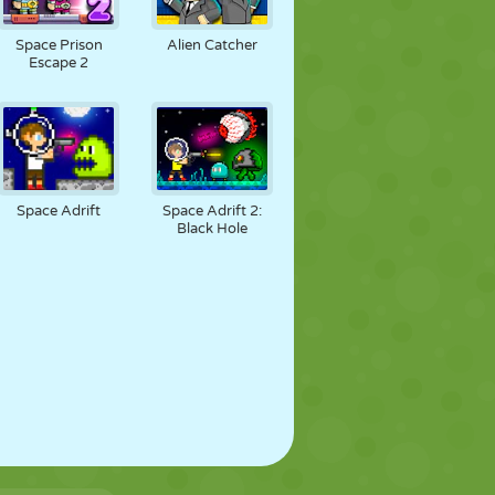
FÚTBOL
ESPACIALES
STICKMAN
Space Prison
Alien Catcher
Escape 2
GUERRA
LUCHA
ZOMBIES
Space Adrift
Space Adrift 2:
Black Hole