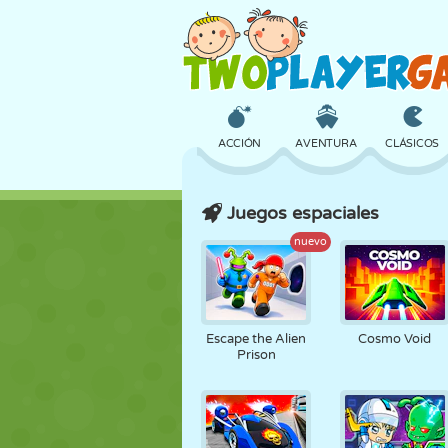
ACCIÓN
AVENTURA
CLÁSICOS
Juegos espaciales
3D
AVIONES
ALIENS
nuevo
CASTILLOS
AJEDREZ
LOCOS
Escape the Alien
Cosmo Void
Prison
CHICAS
GOLF
SALTOS