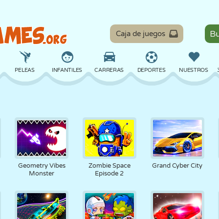
Caja de juegos
PELEAS
INFANTILES
CARRERAS
DEPORTES
NUESTROS
EQUILIBRIO
BALONCESTO
BATALLA
BILLAR
MESA
DEFENSA
DINOSAURIOS
CONDUCIR
EDUCATIVOS
ESCAPE
Geometry Vibes
Zombie Space
Grand Cyber City
Monster
Episode 2
MATEMÁTICAS
LABERINTOS
MONSTRUOS
MOTOS
EN LÍNEA