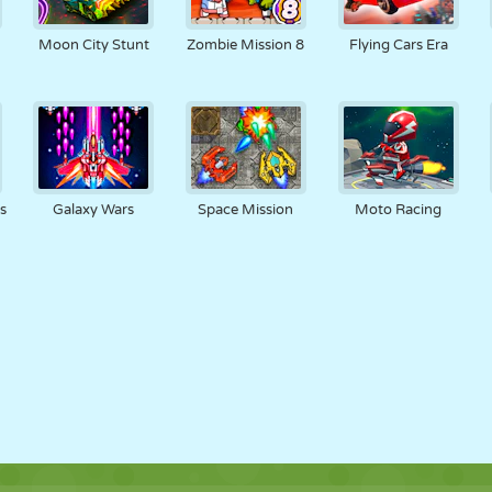
RETRO
ROBOTS
CORRER
ESCUELA
DISPAROS
7
Moon City Stunt
Zombie Mission 8
Flying Cars Era
TENIS
TRES EN RAYA
PANTALLA
TORRES
CAMIONES
TÁCTIL
s
Galaxy Wars
Space Mission
Moto Racing