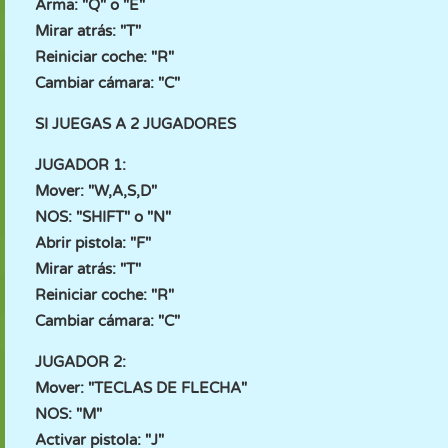
Arma: "Q" o "E"
Mirar atrás: "T"
Reiniciar coche: "R"
Cambiar cámara: "C"
SI JUEGAS A 2 JUGADORES
JUGADOR 1:
Mover: "W,A,S,D"
NOS: "SHIFT" o "N"
Abrir pistola: "F"
Mirar atrás: "T"
Reiniciar coche: "R"
Cambiar cámara: "C"
JUGADOR 2:
Mover: "TECLAS DE FLECHA"
NOS: "M"
Activar pistola: "J"