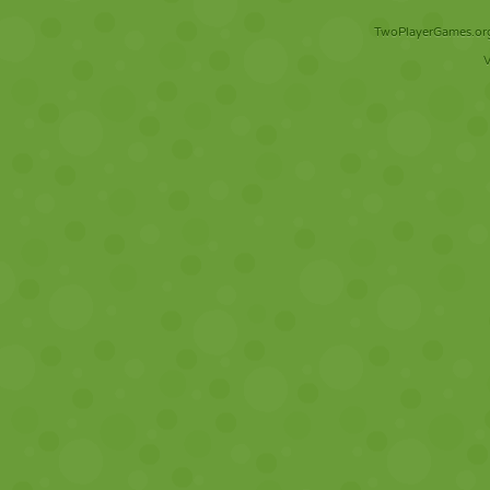
TwoPlayerGames.org 
V