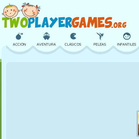
ACCIÓN
AVENTURA
CLÁSICOS
PELEAS
INFANTILES
3D
AVIONES
ALIENS
EQUILIBRIO
BALONCESTO
CASTILLOS
AJEDREZ
LOCOS
DEFENSA
DINOSAURIOS
CHICAS
GOLF
SALTOS
MATEMÁTICAS
LABERINTOS