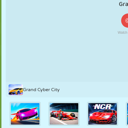
MARIONETAS
PUZZLE
REACCIÓN
RETRO
ROBOTS
ESTRATEGIA
ACROBACIAS
TANQUES
TENIS
TRES EN RAYA
Grand Cyber City