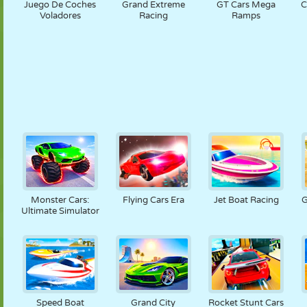
Juego De Coches
Grand Extreme
GT Cars Mega
C
Voladores
Racing
Ramps
Monster Cars:
Flying Cars Era
Jet Boat Racing
G
Ultimate Simulator
Speed Boat
Grand City
Rocket Stunt Cars