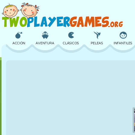
ACCIÓN
AVENTURA
CLÁSICOS
PELEAS
INFANTILES
3D
AVIONES
ALIENS
EQUILIBRIO
BALONCESTO
CASTILLOS
AJEDREZ
LOCOS
DEFENSA
DINOSAURIOS
CHICAS
GOLF
SALTOS
MATEMÁTICAS
LABERINTOS