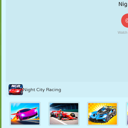
MARIONETAS
PUZZLE
REACCIÓN
RETRO
ROBOTS
ESTRATEGIA
ACROBACIAS
TANQUES
TENIS
TRES EN RAYA
Night City Racing