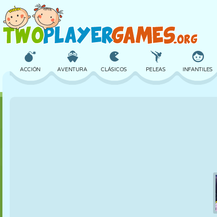
ACCIÓN
AVENTURA
CLÁSICOS
PELEAS
INFANTILES
3D
AVIONES
ALIENS
EQUILIBRIO
BALONCESTO
CASTILLOS
AJEDREZ
LOCOS
DEFENSA
DINOSAURIOS
CHICAS
GOLF
SALTOS
MATEMÁTICAS
LABERINTOS