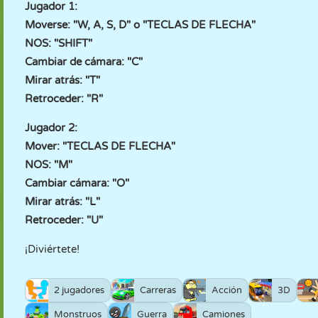
Jugador 1:
Moverse: "W, A, S, D" o "TECLAS DE FLECHA"
NOS: "SHIFT"
Cambiar de cámara: "C"
Mirar atrás: "T"
Retroceder: "R"
Jugador 2:
Mover: "TECLAS DE FLECHA"
NOS: "M"
Cambiar cámara: "O"
Mirar atrás: "L"
Retroceder: "U"
¡Diviértete!
2 jugadores
Carreras
Acción
3D
Monstruos
Guerra
Camiones