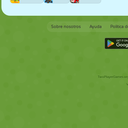
Sobre nosotros
Ayuda
Política 
TwoPlayerGames.org 
V