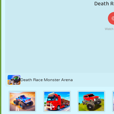
MARIONETAS
PUZZLE
REACCIÓN
RETRO
ROBOTS
ESTRATEGIA
ACROBACIAS
TANQUES
TENIS
TRES EN RAYA
Death Race Monster Arena