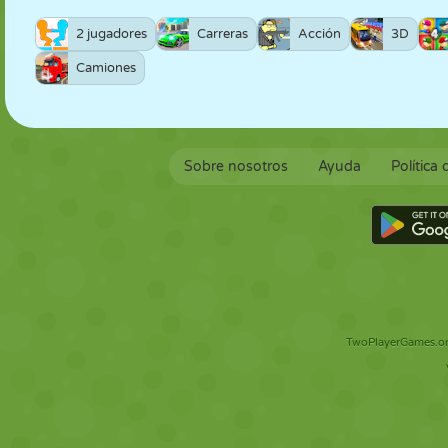
2 jugadores
Carreras
Acción
3D
Camiones
Sobre nosotros
Ayuda
Política
TwoPlayerGames.org