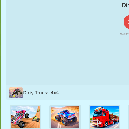
MARIONETAS
PUZZLE
REACCIÓN
RETRO
ROBOTS
ESTRATEGIA
ACROBACIAS
TANQUES
TENIS
TRES EN RAY
Dirty Trucks 4x4