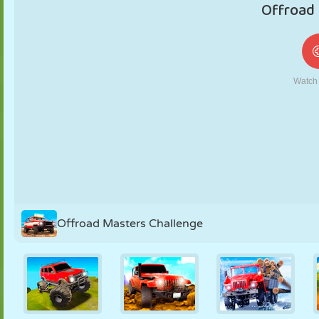
MARIONETAS
PUZZLE
REACCIÓN
RETRO
ROBOTS
ESTRATEGIA
ACROBACIAS
TANQUES
TENIS
TRES EN RAYA
Offroad Masters Challenge