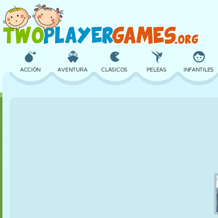
ACCIÓN
AVENTURA
CLÁSICOS
PELEAS
INFANTILES
3D
AVIONES
ALIENS
EQUILIBRIO
BALONCESTO
CASTILLOS
AJEDREZ
LOCOS
DEFENSA
DINOSAURIOS
CHICAS
GOLF
SALTOS
MATEMÁTICAS
LABERINTOS