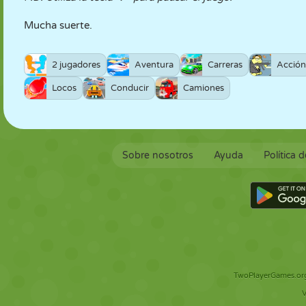
Mucha suerte.
2 jugadores
Aventura
Carreras
Acción
Locos
Conducir
Camiones
Sobre nosotros
Ayuda
Política 
TwoPlayerGames.org 
V