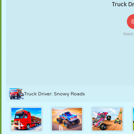
MARIONETAS
PUZZLE
REACCIÓN
RETRO
ROBOTS
ESTRATEGIA
ACROBACIAS
TANQUES
TENIS
TRES EN RAYA
Truck Driver: Snowy Roads