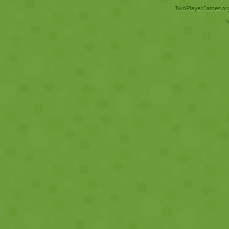
TwoPlayerGames.org 
V