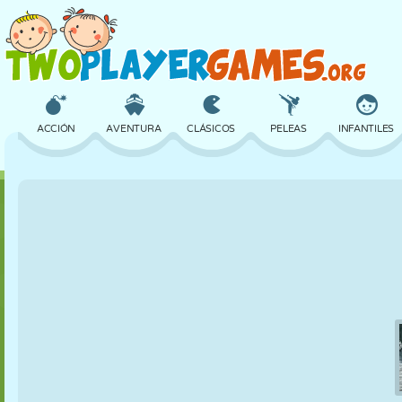
ACCIÓN
AVENTURA
CLÁSICOS
PELEAS
INFANTILES
3D
AVIONES
ALIENS
EQUILIBRIO
BALONCESTO
CASTILLOS
AJEDREZ
LOCOS
DEFENSA
DINOSAURIOS
CHICAS
GOLF
SALTOS
MATEMÁTICAS
LABERINTOS