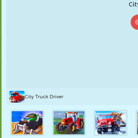
MARIONETAS
PUZZLE
REACCIÓN
RETRO
ROBOTS
ESTRATEGIA
ACROBACIAS
TANQUES
TENIS
TRES EN RAYA
City Truck Driver