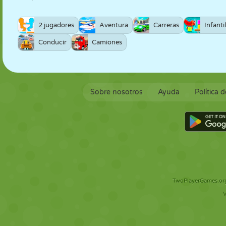
2 jugadores
Aventura
Carreras
Infanti
Conducir
Camiones
Sobre nosotros
Ayuda
Política 
TwoPlayerGames.org 
V