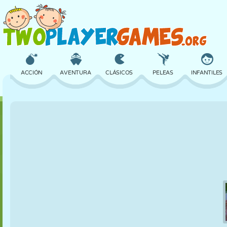
ACCIÓN
AVENTURA
CLÁSICOS
PELEAS
INFANTILES
3D
AVIONES
ALIENS
EQUILIBRIO
BALONCESTO
CASTILLOS
AJEDREZ
LOCOS
DEFENSA
DINOSAURIOS
CHICAS
GOLF
SALTOS
MATEMÁTICAS
LABERINTOS