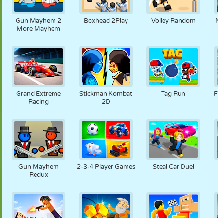
Gun Mayhem 2
Boxhead 2Play
Volley Random
More Mayhem
Grand Extreme
Stickman Kombat
Tag Run
F
Racing
2D
Gun Mayhem
2-3-4 Player Games
Steal Car Duel
Redux