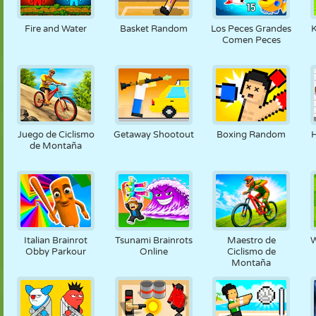
MARIONETAS
PUZZLE
REACCIÓN
RETRO
ROBOTS
Fire and Water
Basket Random
Los Peces Grandes
K
Comen Peces
ESTRATEGIA
ACROBACIAS
TANQUES
TENIS
TRES EN RAYA
Juego de Ciclismo
Getaway Shootout
Boxing Random
de Montaña
Italian Brainrot
Tsunami Brainrots
Maestro de
W
Obby Parkour
Online
Ciclismo de
Montaña