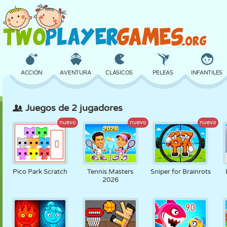
ACCIÓN
AVENTURA
CLÁSICOS
PELEAS
INFANTILES
Juegos de 2 jugadores
3D
AVIONES
ALIENS
EQUILIBRIO
BALONCESTO
nuevo
nuevo
nuevo
CASTILLOS
AJEDREZ
LOCOS
DEFENSA
DINOSAURIOS
Pico Park Scratch
Tennis Masters
Sniper for Brainrots
2026
CHICAS
GOLF
SALTOS
MATEMÁTICAS
LABERINTOS