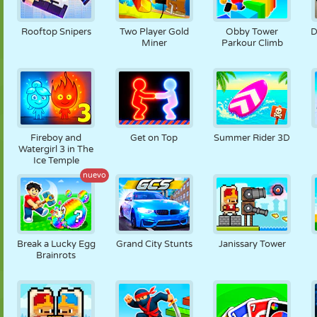
Rooftop Snipers
Two Player Gold
Obby Tower
D
Miner
Parkour Climb
Fireboy and
Get on Top
Summer Rider 3D
Watergirl 3 in The
Ice Temple
nuevo
Break a Lucky Egg
Grand City Stunts
Janissary Tower
Brainrots