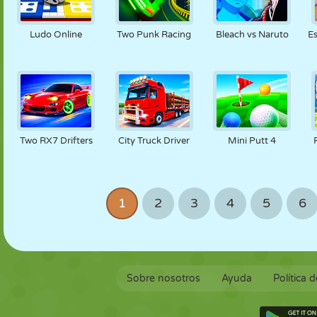
Ludo Online
Two Punk Racing
Bleach vs Naruto
E
Two RX7 Drifters
City Truck Driver
Mini Putt 4
1
2
3
4
5
6
Sobre nosotros
Ayuda
Política 