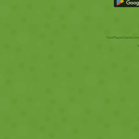
TwoPlayerGames.org 
V