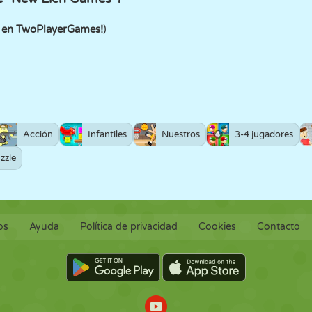
r en TwoPlayerGames!
)
Acción
Infantiles
Nuestros
3-4 jugadores
zzle
os
Ayuda
Política de privacidad
Cookies
Contacto