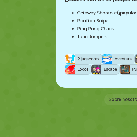
Getaway Shootout
(¡popula
Rooftop Sniper
Ping Pong Chaos
Tubo Jumpers
2 jugadores
Aventura
Locos
Escape
Pu
Sobre nosotr