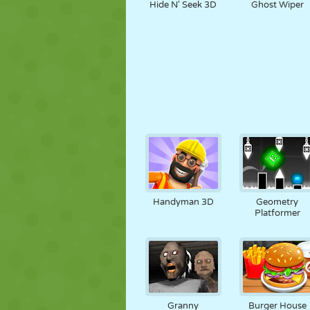
Hide N' Seek 3D
Ghost Wiper
Handyman 3D
Geometry
Platformer
Granny
Burger House