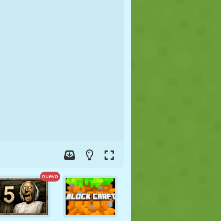
FÚTBOL
ESPACIALES
STICKMAN
GUERRA
LUCHA
ZOMBIES
nuevo