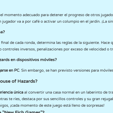
n el momento adecuado para detener el progreso de otros jugado
jugador va a por café o activar un columpio en el jardín. ¡La sin
na?
l final de cada ronda, determina las reglas de la siguiente. Hace
o controles inversos, penalizaciones por exceso de velocidad o t
ards en dispositivos móviles?
garse en PC
. Sin embargo, se han previsto versiones para móviles
House of Hazards?
riencia única
al convertir una casa normal en un laberinto de tr
as te ríes, destaca por sus sencillos controles y su gran rejugab
igos, ¡cada momento de este juego está lleno de sorpresas!
de "New Eich Games"?