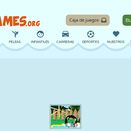
Caja de juegos
PELEAS
INFANTILES
CARRERAS
DEPORTES
NUESTROS
EQUILIBRIO
BALONCESTO
BATALLA
BILLAR
MESA
DEFENSA
DINOSAURIOS
CONDUCIR
EDUCATIVOS
ESCAPE
MATEMÁTICAS
LABERINTOS
MONSTRUOS
MOTOS
EN LÍNEA