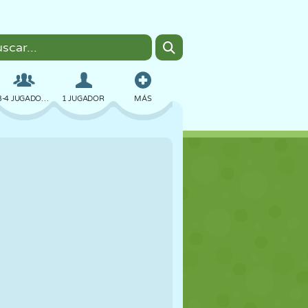
3-4 JUGADORES
1 JUGADOR
MÁS
BOMBAS
NAVEGADOR
COCHES
VUELO
COMIDA
DIVERTIDOS
PIXEL ART
PLATAFORMAS
PISCINA