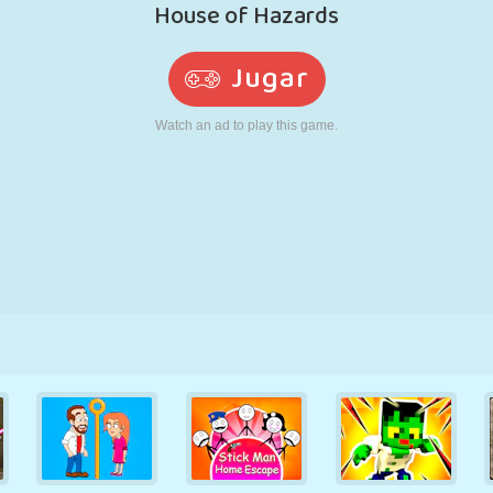
RETRO
ROBOTS
CORRER
ESCUELA
DISPAROS
TENIS
TRES EN RAYA
PANTALLA
TORRES
CAMIONES
TÁCTIL