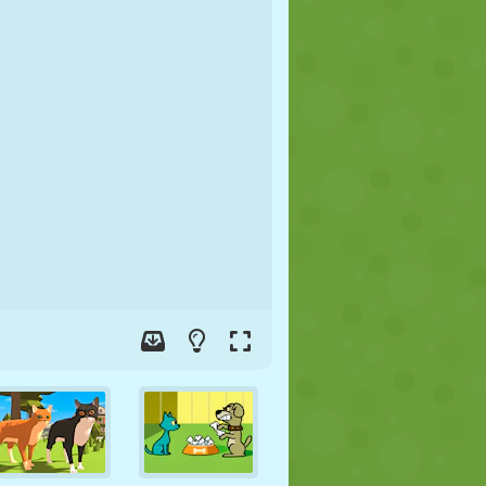
FÚTBOL
ESPACIALES
STICKMAN
GUERRA
LUCHA
ZOMBIES