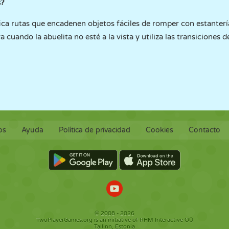
s?
ca rutas que encadenen objetos fáciles de romper con estanterí
 cuando la abuelita no esté a la vista y utiliza las transiciones 
os
Ayuda
Política de privacidad
Cookies
Contacto
© 2008 - 2026
TwoPlayerGames.org is an initiative of RHM Interactive OÜ
Tallinn, Estonia