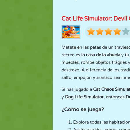
Cat Life Simulator: Devil
Métete en las patas de un travieso
recreo es
la casa de la abuela
y tu
muebles, rompe objetos frágiles 
destrozo. A diferencia de los tra
salto, empujón y arañazo sea inme
Si has jugado a
Cat Chaos Simula
y
Dog Life Simulator
, entonces
De
¿Cómo se juega?
Explora todas las habitacion
Araña paredes, empuja mueb