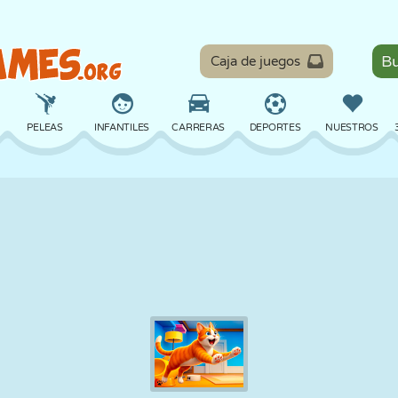
Caja de juegos
PELEAS
INFANTILES
CARRERAS
DEPORTES
NUESTROS
EQUILIBRIO
BALONCESTO
BATALLA
BILLAR
MESA
DEFENSA
DINOSAURIOS
CONDUCIR
EDUCATIVOS
ESCAPE
MATEMÁTICAS
LABERINTOS
MONSTRUOS
MOTOS
EN LÍNEA