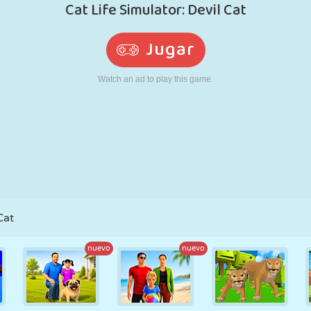
RETRO
ROBOTS
CORRER
ESCUELA
DISPAROS
TENIS
TRES EN RAYA
PANTALLA
TORRES
CAMIONES
TÁCTIL
Cat
nuevo
nuevo