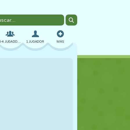
3-4 JUGADORES
1 JUGADOR
MÁS
BOMBAS
NAVEGADOR
COCHES
VUELO
COMIDA
DIVERTIDOS
PIXEL ART
PLATAFORMAS
PISCINA