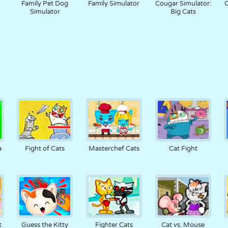
Family Pet Dog
Family Simulator
Cougar Simulator:
C
Simulator
Big Cats
a
Fight of Cats
Masterchef Cats
Cat Fight
t
Guess the Kitty
Fighter Cats
Cat vs. Mouse