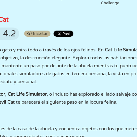
Challenge
 Cat
4.2
Insertar
 gato y mira todo a través de los ojos felinos. En
Cat Life Simula
 objetivo, la destrucción elegante. Explora todas las habitacione
y mantente un paso por delante de la abuela mientras tu puntu
dicionales simuladores de gatos en tercera persona, la vista en 
diato y personal.
tor
,
Cat Life Simulator
, o incluso has explorado el lado salvaje c
vil Cat
te parecerá el siguiente paso en la locura felina.
es de la casa de la abuela y encuentra objetos con los que meter
les y rompe objetos para ganar puntos.