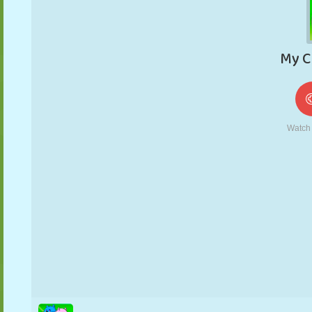
MARIONETAS
PUZZLE
REACCIÓN
RETRO
ROBOTS
ESTRATEGIA
ACROBACIAS
TANQUES
TENIS
TRES EN RAYA