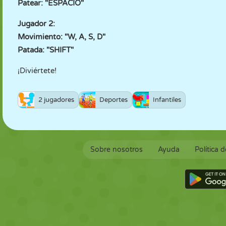
Patear: "ESPACIO"
Jugador 2:
Movimiento: "W, A, S, D"
Patada: "SHIFT"
¡Diviértete!
2 jugadores
Deportes
Infantiles
Sobre nosotros
Ayuda
Política 