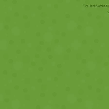
TwoPlayerGames.org 
V