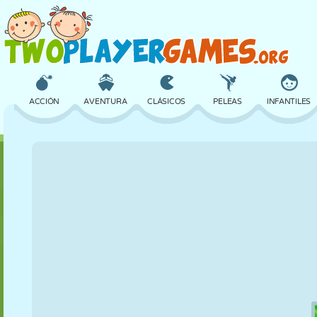
ACCIÓN
AVENTURA
CLÁSICOS
PELEAS
INFANTILES
3D
AVIONES
ALIENS
EQUILIBRIO
BALONCESTO
CASTILLOS
AJEDREZ
LOCOS
DEFENSA
DINOSAURIOS
CHICAS
GOLF
SALTOS
MATEMÁTICAS
LABERINTOS