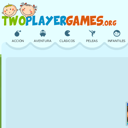
ACCIÓN
AVENTURA
CLÁSICOS
PELEAS
INFANTILES
3D
AVIONES
ALIENS
EQUILIBRIO
BALONCESTO
CASTILLOS
AJEDREZ
LOCOS
DEFENSA
DINOSAURIOS
CHICAS
GOLF
SALTOS
MATEMÁTICAS
LABERINTOS