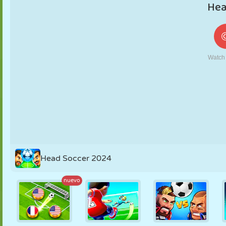
MARIONETAS
PUZZLE
REACCIÓN
RETRO
ROBOTS
ESTRATEGIA
ACROBACIAS
TANQUES
TENIS
TRES EN RAYA
Head Soccer 2024
nuevo