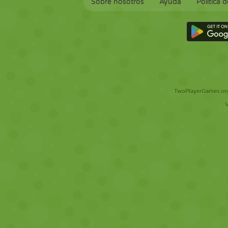
Sobre nosotros
Ayuda
Política 
TwoPlayerGames.org 
V