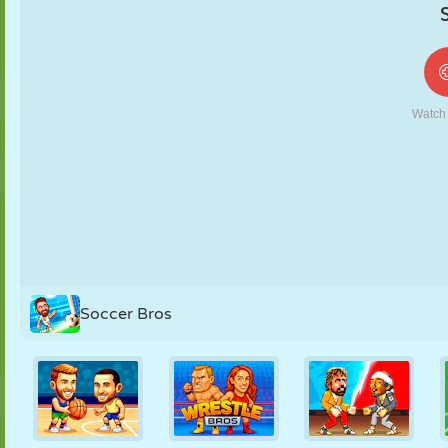
MARIONETAS
PUZZLE
REACCIÓN
RETRO
ROBOTS
ESTRATEGIA
ACROBACIAS
TANQUES
TENIS
TRES EN RAYA
Soccer Bros