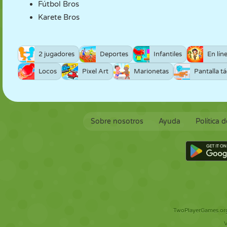
Fútbol Bros
Karete Bros
2 jugadores
Deportes
Infantiles
En lín
Locos
Pixel Art
Marionetas
Pantalla tá
Sobre nosotros
Ayuda
Política 
TwoPlayerGames.org 
V