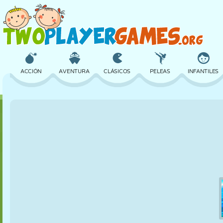
ACCIÓN
AVENTURA
CLÁSICOS
PELEAS
INFANTILES
3D
AVIONES
ALIENS
EQUILIBRIO
BALONCESTO
CASTILLOS
AJEDREZ
LOCOS
DEFENSA
DINOSAURIOS
CHICAS
GOLF
SALTOS
MATEMÁTICAS
LABERINTOS