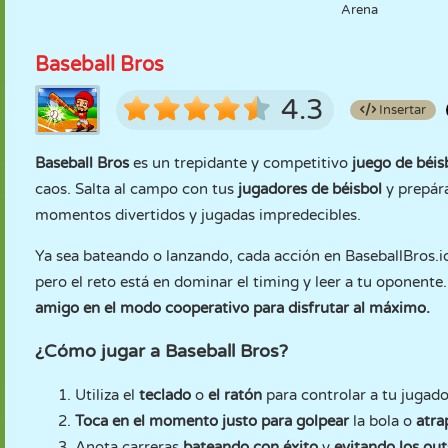
Arena
Baseball Bros
4.3
Insertar
Baseball Bros
es un trepidante y competitivo
juego de béis
caos. Salta al campo con tus
jugadores de béisbol
y prepára
momentos divertidos y jugadas impredecibles.
Ya sea bateando o lanzando, cada acción en BaseballBros.io 
pero el reto está en dominar el timing y leer a tu oponente.
amigo en el modo cooperativo para disfrutar al máximo.
¿Cómo jugar a Baseball Bros?
Utiliza el
teclado
o
el ratón
para controlar a tu jugado
Toca en el momento justo para golpear
la bola o
atrap
Anota carreras
bateando con éxito
y
evitando los out