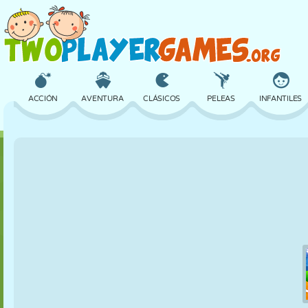
ACCIÓN
AVENTURA
CLÁSICOS
PELEAS
INFANTILES
3D
AVIONES
ALIENS
EQUILIBRIO
BALONCESTO
CASTILLOS
AJEDREZ
LOCOS
DEFENSA
DINOSAURIOS
CHICAS
GOLF
SALTOS
MATEMÁTICAS
LABERINTOS