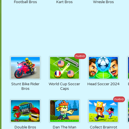
Football Bros
Kart Bros
Wresle Bros
nuevo
Stunt Bike Rider
World Cup Soccer
Head Soccer 2024
Bros
Caps
nuevo
Double Bros
Dan The Man
Collect Brainrot