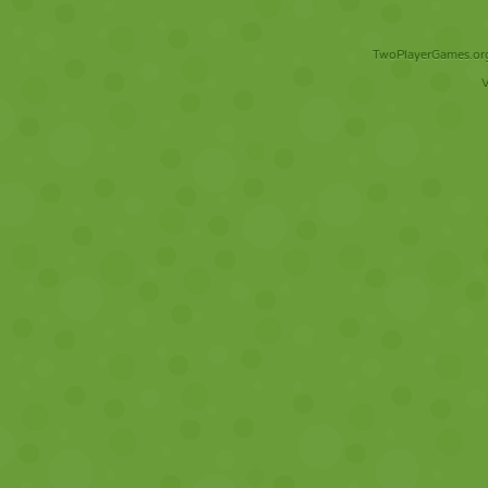
TwoPlayerGames.org 
V