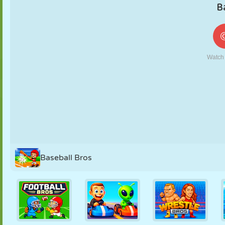
MARIONETAS
PUZZLE
REACCIÓN
RETRO
ROBOTS
ESTRATEGIA
ACROBACIAS
TANQUES
TENIS
TRES EN RAYA
Baseball Bros