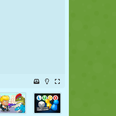
FÚTBOL
ESPACIALES
STICKMAN
GUERRA
LUCHA
ZOMBIES