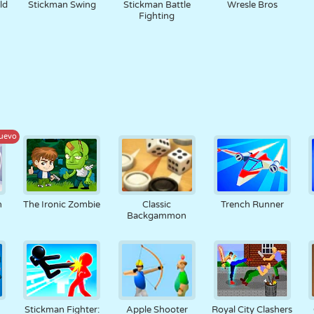
ld
Stickman Swing
Stickman Battle
Wresle Bros
Fighting
uevo
n
The Ironic Zombie
Classic
Trench Runner
Backgammon
Stickman Fighter:
Apple Shooter
Royal City Clashers