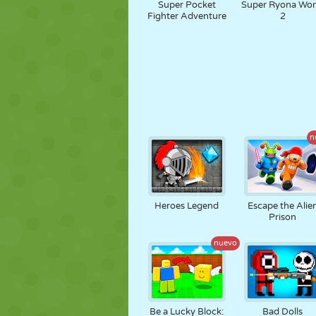
Super Pocket
Super Ryona Wor
Fighter Adventure
2
n
Heroes Legend
Escape the Alie
Prison
nuevo
Be a Lucky Block:
Bad Dolls