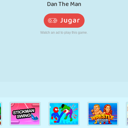
RETRO
ROBOTS
CORRER
ESCUELA
DISPAROS
TENIS
TRES EN RAYA
PANTALLA
TORRES
CAMIONES
TÁCTIL