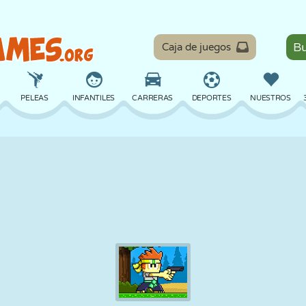
Caja de juegos
PELEAS
INFANTILES
CARRERAS
DEPORTES
NUESTROS
EQUILIBRIO
BALONCESTO
BATALLA
BILLAR
MESA
DEFENSA
DINOSAURIOS
CONDUCIR
EDUCATIVOS
ESCAPE
MATEMÁTICAS
LABERINTOS
MONSTRUOS
MOTOS
EN LÍNEA