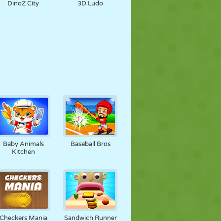
DinoZ City
3D Ludo
Baby Animals
Baseball Bros
Kitchen
Checkers Mania
Sandwich Runner