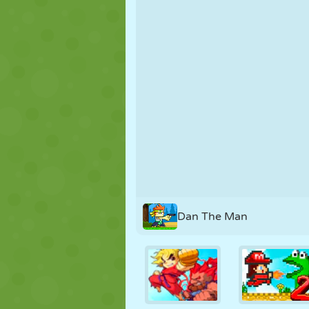
MARIONETAS
PUZZLE
REACCIÓN
ESTRATEGIA
ACROBACIAS
TANQUES
Dan The Man