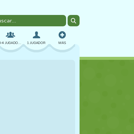
3-4 JUGADORES
1 JUGADOR
MÁS
BOMBAS
NAVEGADOR
COCHES
VUELO
COMIDA
DIVERTIDOS
PIXEL ART
PLATAFORMAS
PISCINA