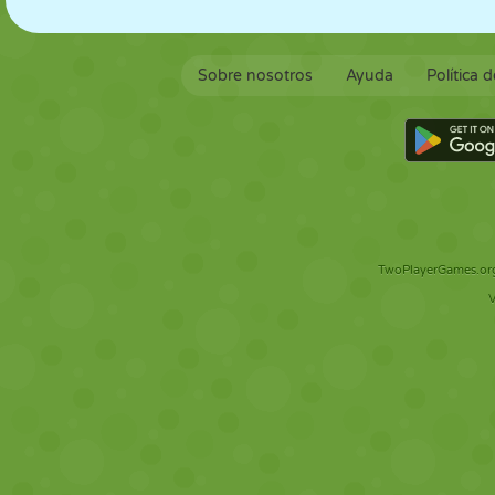
Sobre nosotros
Ayuda
Política 
TwoPlayerGames.org 
V