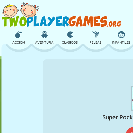
ACCIÓN
AVENTURA
CLÁSICOS
PELEAS
INFANTILES
3D
AVIONES
ALIENS
EQUILIBRIO
BALONCESTO
CASTILLOS
AJEDREZ
LOCOS
DEFENSA
DINOSAURIOS
CHICAS
GOLF
SALTOS
MATEMÁTICAS
LABERINTOS