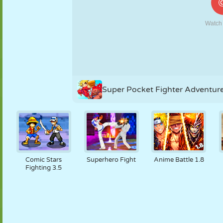
MARIONETAS
PUZZLE
REACCIÓN
RETRO
ROBOTS
ESTRATEGIA
ACROBACIAS
TANQUES
TENIS
TRES EN RAYA
Super Pocket Fighter Adventur
Comic Stars
Superhero Fight
Anime Battle 1.8
Fighting 3.5