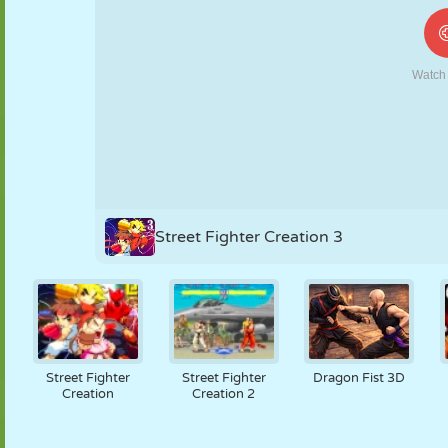
MARIONETAS
PUZZLE
REACCIÓN
RETRO
ROBOTS
ESTRATEGIA
ACROBACIAS
TANQUES
TENIS
TRES EN RAYA
Street Fighter Creation 3
Street Fighter
Street Fighter
Dragon Fist 3D
Creation
Creation 2