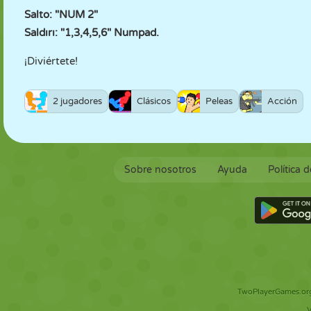
Salto: "NUM 2"
Saldırı: "1,3,4,5,6" Numpad.
¡Diviértete!
2 jugadores
Clásicos
Peleas
Acción
Sobre nosotros
Ayuda
Política 
TwoPlayerGames.org 
V