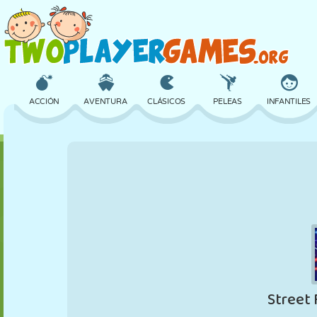
ACCIÓN
AVENTURA
CLÁSICOS
PELEAS
INFANTILES
3D
AVIONES
ALIENS
EQUILIBRIO
BALONCESTO
CASTILLOS
AJEDREZ
LOCOS
DEFENSA
DINOSAURIOS
CHICAS
GOLF
SALTOS
MATEMÁTICAS
LABERINTOS