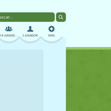
3-4 JUGADORES
1 JUGADOR
MÁS
BOMBAS
NAVEGADOR
COCHES
VUELO
COMIDA
DIVERTIDOS
PIXEL ART
PLATAFORMAS
PISCINA