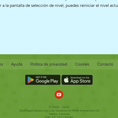
a la pantalla de selección de nivel, puedes reiniciar el nivel act
os
Ayuda
Política de privacidad
Cookies
Contacto
© 2008 - 2026
TwoPlayerGames.org is an initiative of RHM Interactive OÜ
Tallinn, Estonia
VAT: EE 102120545