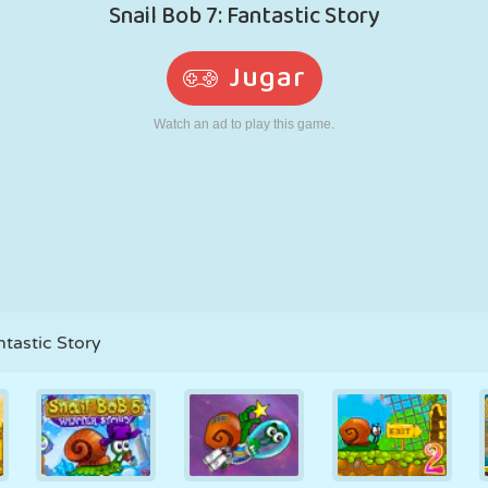
RETRO
ROBOTS
CORRER
ESCUELA
DISPAROS
TENIS
TRES EN RAYA
PANTALLA
TORRES
CAMIONES
TÁCTIL
ntastic Story