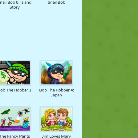
nail Bob 8: Island
Snail Bob
Story
ob The Robber 1
Bob The Robber 4:
Japan
The Fancy Pants
Jim Loves Mary