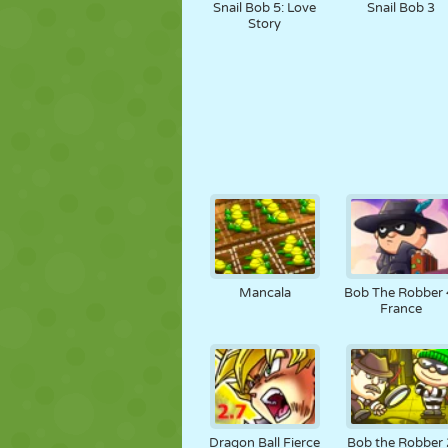
Snail Bob 5: Love
Snail Bob 3
Story
Mancala
Bob The Robber 
France
Dragon Ball Fierce
Bob the Robber 