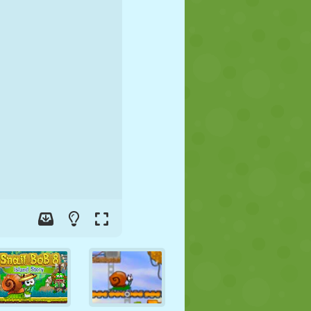
FÚTBOL
ESPACIALES
STICKMAN
GUERRA
LUCHA
ZOMBIES