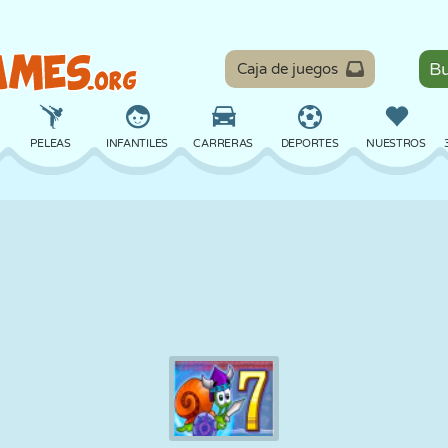
Caja de juegos
PELEAS
INFANTILES
CARRERAS
DEPORTES
NUESTROS
EQUILIBRIO
BALONCESTO
BATALLA
BILLAR
MESA
DEFENSA
DINOSAURIOS
CONDUCIR
EDUCATIVOS
ESCAPE
MATEMÁTICAS
LABERINTOS
MONSTRUOS
MOTOS
EN LÍNEA