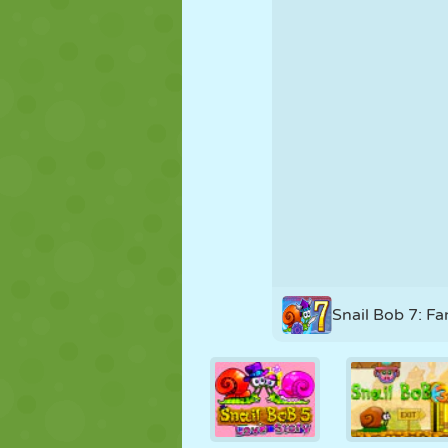
MARIONETAS
PUZZLE
REACCIÓN
ESTRATEGIA
ACROBACIAS
TANQUES
Snail Bob 7: Fa