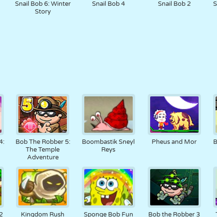
Snail Bob 6: Winter
Snail Bob 4
Snail Bob 2
S
Story
4:
Bob The Robber 5:
Boombastik Sneyl
Pheus and Mor
B
The Temple
Reys
Adventure
2
Kingdom Rush
Sponge Bob Fun
Bob the Robber 3