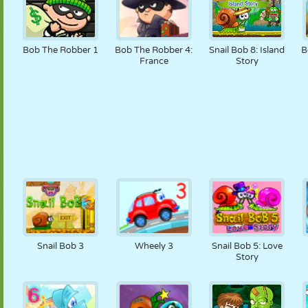
Bob The Robber 1
Bob The Robber 4:
Snail Bob 8: Island
B
France
Story
Snail Bob 3
Wheely 3
Snail Bob 5: Love
Story