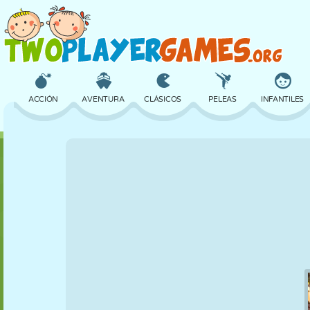
ACCIÓN
AVENTURA
CLÁSICOS
PELEAS
INFANTILES
3D
AVIONES
ALIENS
EQUILIBRIO
BALONCESTO
CASTILLOS
AJEDREZ
LOCOS
DEFENSA
DINOSAURIOS
CHICAS
GOLF
SALTOS
MATEMÁTICAS
LABERINTOS