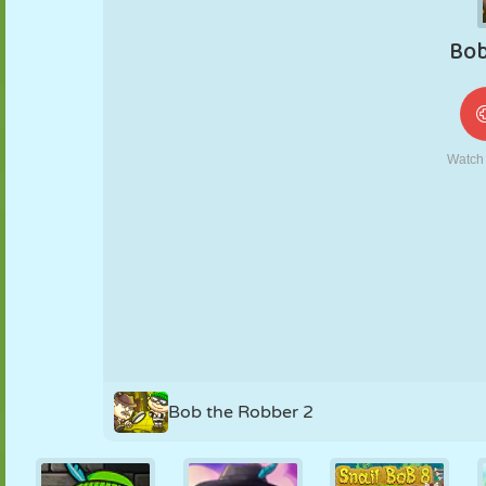
MARIONETAS
PUZZLE
REACCIÓN
RETRO
ROBOTS
ESTRATEGIA
ACROBACIAS
TANQUES
TENIS
TRES EN RAYA
Bob the Robber 2