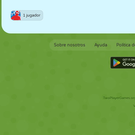
1 jugador
Sobre nosotros
Ayuda
Política 
TwoPlayerGames.org 
V