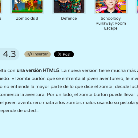
e
Zomboids 3
Defence
Schoolboy
Runaway: Room
Escape
4.3
Insertar
elta con
una versión HTML5
. La nueva versión tiene mucha más a
dó. El zombi burlón que se enfrenta al joven aventurero, le invi
 no entiende la mayor parte de lo que dice el zombi, decide lu
 comienza la aventura. Por un lado, el zombi burlón puede llevar 
, el joven aventurero mata a los zombis malos usando su pistola y
epende de usted...