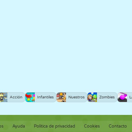
Acción
Infantiles
Nuestros
Zombies
L
os
Ayuda
Política de privacidad
Cookies
Contacto