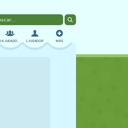
3-4 JUGADORES
1 JUGADOR
MÁS
BOMBAS
NAVEGADOR
COCHES
VUELO
COMIDA
DIVERTIDOS
PIXEL ART
PLATAFORMAS
PISCINA