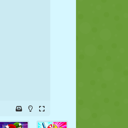
FÚTBOL
ESPACIALES
STICKMAN
GUERRA
LUCHA
ZOMBIES