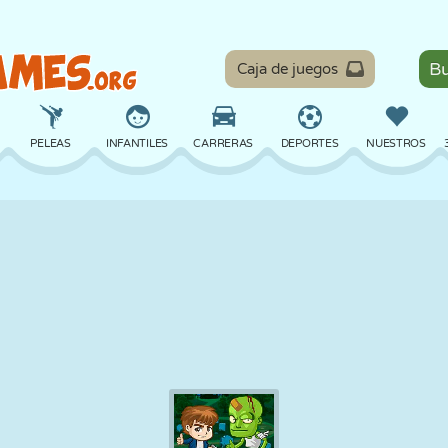
Caja de juegos
PELEAS
INFANTILES
CARRERAS
DEPORTES
NUESTROS
EQUILIBRIO
BALONCESTO
BATALLA
BILLAR
MESA
DEFENSA
DINOSAURIOS
CONDUCIR
EDUCATIVOS
ESCAPE
MATEMÁTICAS
LABERINTOS
MONSTRUOS
MOTOS
EN LÍNEA