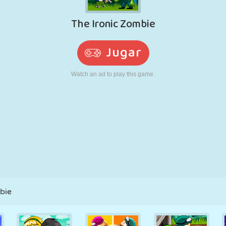
RETRO
ROBOTS
CORRER
ESCUELA
DISPAROS
TENIS
TRES EN RAYA
PANTALLA
TORRES
CAMIONES
TÁCTIL
bie