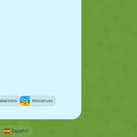
aberintos
Monstruos
Español