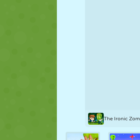
MARIONETAS
PUZZLE
REACCIÓN
ESTRATEGIA
ACROBACIAS
TANQUES
The Ironic Zom