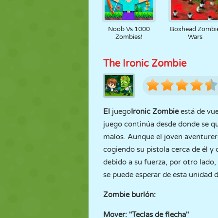
Noob Vs 1000
Boxhead Zombi
Zombies!
Wars
The Ironic Zombie
El
juego
Ironic Zombie
está de vu
juego continúa desde donde se que
malos. Aunque el joven aventurero
cogiendo su pistola cerca de él y
debido a su fuerza, por otro lado
se puede esperar de esta unidad d
Zombie burlón:
Mover: "Teclas de flecha"