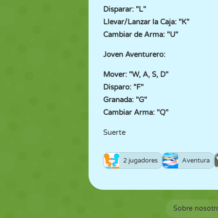
Disparar: "L"
Llevar/Lanzar la Caja: "K"
Cambiar de Arma: "U"
Joven Aventurero:
Mover: "W, A, S, D"
Disparo: "F"
Granada: "G"
Cambiar Arma: "Q"
Suerte
2 jugadores
Aventura
Sobre nosotr