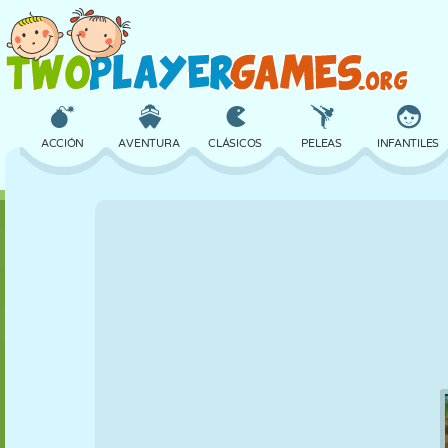
ACCIÓN
AVENTURA
CLÁSICOS
PELEAS
INFANTILES
3D
AVIONES
ALIENS
EQUILIBRIO
BALONCESTO
CASTILLOS
AJEDREZ
LOCOS
DEFENSA
DINOSAURIOS
CHICAS
GOLF
SALTOS
MATEMÁTICAS
LABERINTOS