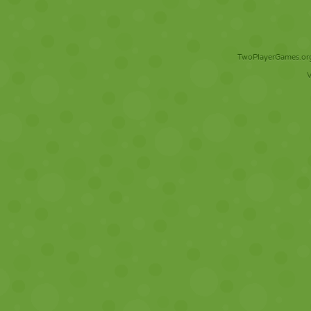
TwoPlayerGames.org 
V