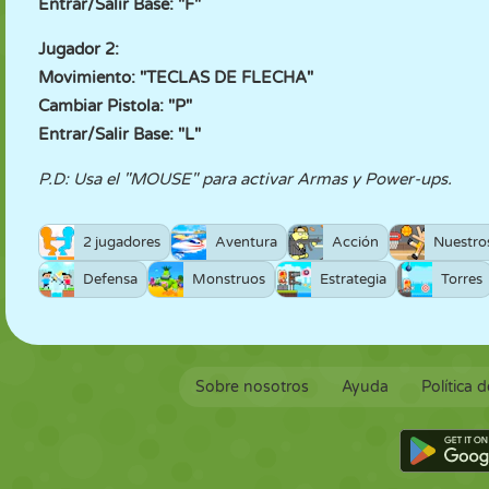
Entrar/Salir Base: "F"
Jugador 2:
Movimiento: "TECLAS DE FLECHA"
Cambiar Pistola: "P"
Entrar/Salir Base: "L"
P.D: Usa el "MOUSE" para activar Armas y Power-ups.
2 jugadores
Aventura
Acción
Nuestro
Defensa
Monstruos
Estrategia
Torres
Sobre nosotros
Ayuda
Política 