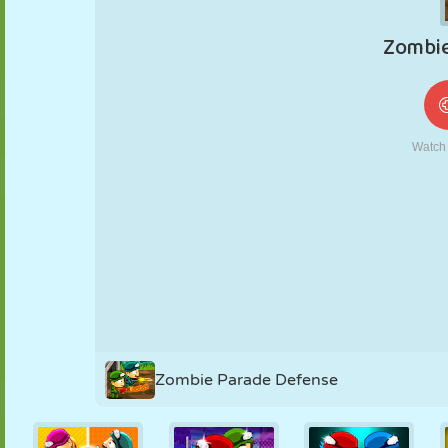
MARIONETAS
PUZZLE
REACCIÓN
RETRO
ROBOTS
ESTRATEGIA
ACROBACIAS
TANQUES
TENIS
TRES EN RAYA
Zombie Parade Defense