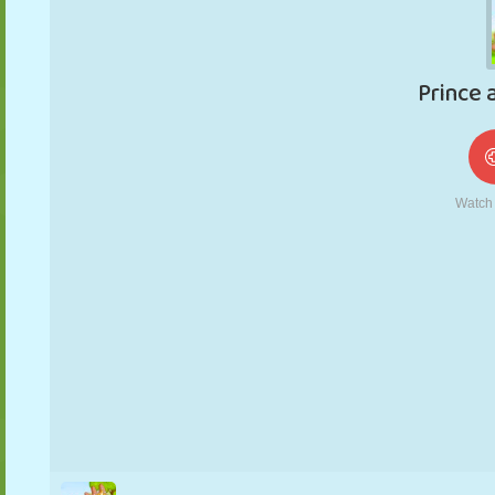
MARIONETAS
PUZZLE
REACCIÓN
RETRO
ROBOTS
ESTRATEGIA
ACROBACIAS
TANQUES
TENIS
TRES EN RAYA