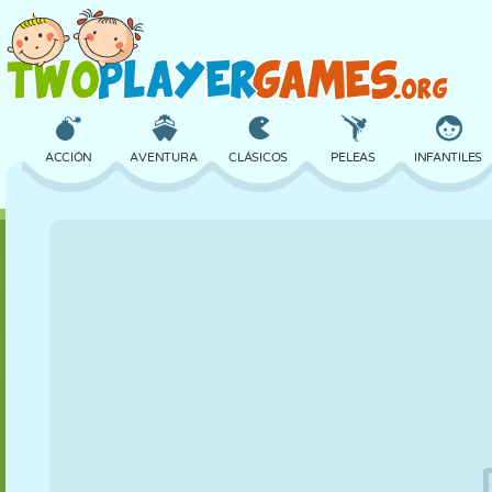
ACCIÓN
AVENTURA
CLÁSICOS
PELEAS
INFANTILES
3D
AVIONES
ALIENS
EQUILIBRIO
BALONCESTO
CASTILLOS
AJEDREZ
LOCOS
DEFENSA
DINOSAURIOS
CHICAS
GOLF
SALTOS
MATEMÁTICAS
LABERINTOS