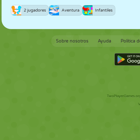
2 jugadores
Aventura
Infantiles
Sobre nosotros
Ayuda
Política 
TwoPlayerGames.org 
V