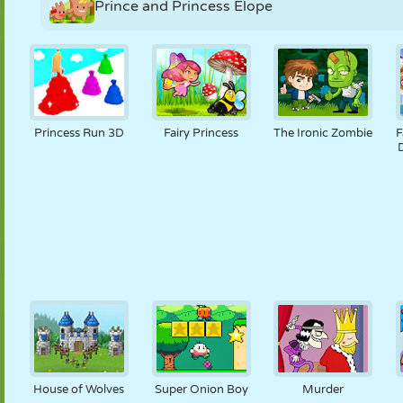
Prince and Princess Elope
Princess Run 3D
Fairy Princess
The Ironic Zombie
F
D
House of Wolves
Super Onion Boy
Murder