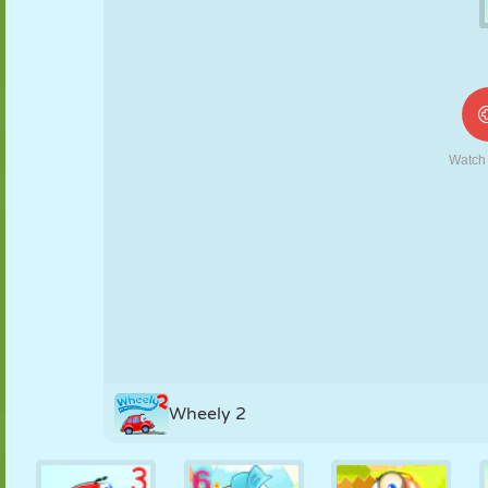
MARIONETAS
PUZZLE
REACCIÓN
RETRO
ROBOTS
ESTRATEGIA
ACROBACIAS
TANQUES
TENIS
TRES EN RAYA
Wheely 2