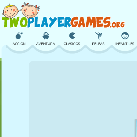
ACCIÓN
AVENTURA
CLÁSICOS
PELEAS
INFANTILES
3D
AVIONES
ALIENS
EQUILIBRIO
BALONCESTO
CASTILLOS
AJEDREZ
LOCOS
DEFENSA
DINOSAURIOS
CHICAS
GOLF
SALTOS
MATEMÁTICAS
LABERINTOS