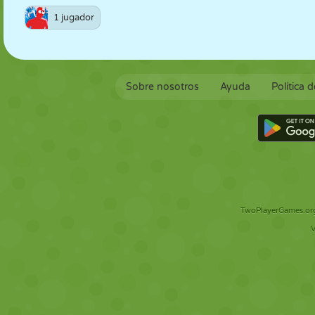
1 jugador
Sobre nosotros
Ayuda
Política 
TwoPlayerGames.org 
V