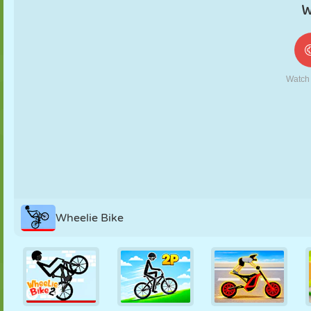
MARIONETAS
PUZZLE
REACCIÓN
RETRO
ROBOTS
ESTRATEGIA
ACROBACIAS
TANQUES
TENIS
TRES EN RAYA
Wheelie Bike