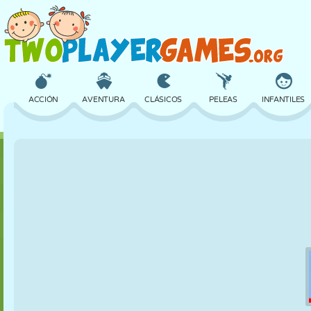
ACCIÓN
AVENTURA
CLÁSICOS
PELEAS
INFANTILES
3D
AVIONES
ALIENS
EQUILIBRIO
BALONCESTO
CASTILLOS
AJEDREZ
LOCOS
DEFENSA
DINOSAURIOS
CHICAS
GOLF
SALTOS
MATEMÁTICAS
LABERINTOS