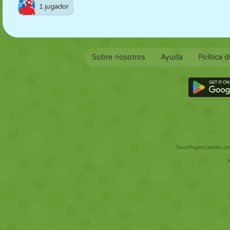
1 jugador
Sobre nosotros
Ayuda
Política 
TwoPlayerGames.org 
V