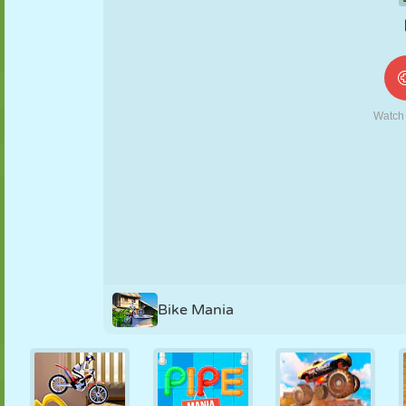
MARIONETAS
PUZZLE
REACCIÓN
RETRO
ROBOTS
ESTRATEGIA
ACROBACIAS
TANQUES
TENIS
TRES EN RAYA
Bike Mania