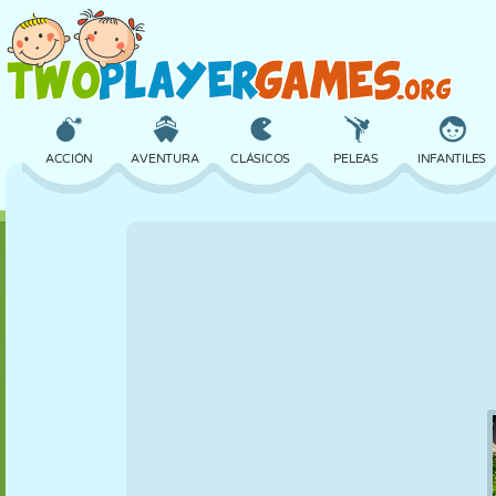
ACCIÓN
AVENTURA
CLÁSICOS
PELEAS
INFANTILES
3D
AVIONES
ALIENS
EQUILIBRIO
BALONCESTO
CASTILLOS
AJEDREZ
LOCOS
DEFENSA
DINOSAURIOS
CHICAS
GOLF
SALTOS
MATEMÁTICAS
LABERINTOS