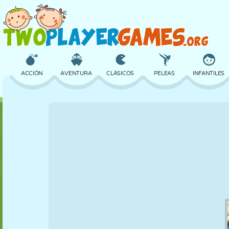
ACCIÓN
AVENTURA
CLÁSICOS
PELEAS
INFANTILES
3D
AVIONES
ALIENS
EQUILIBRIO
BALONCESTO
CASTILLOS
AJEDREZ
LOCOS
DEFENSA
DINOSAURIOS
CHICAS
GOLF
SALTOS
MATEMÁTICAS
LABERINTOS