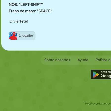
NOS: "LEFT-SHIFT"
Freno de mano: "SPACE"
¡Diviértete!
1 jugador
Sobre nosotros
Ayuda
Política 
TwoPlayerGames.org 
V