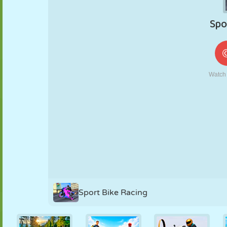
MARIONETAS
PUZZLE
REACCIÓN
RETRO
ROBOTS
ESTRATEGIA
ACROBACIAS
TANQUES
TENIS
TRES EN RAYA
Sport Bike Racing