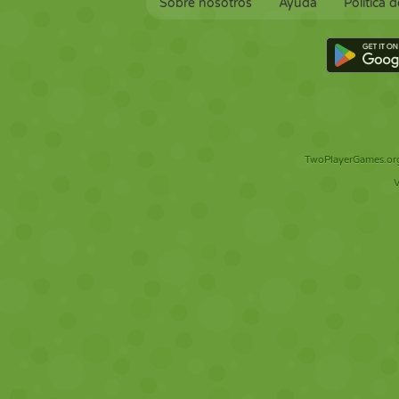
Sobre nosotros
Ayuda
Política 
TwoPlayerGames.org 
V