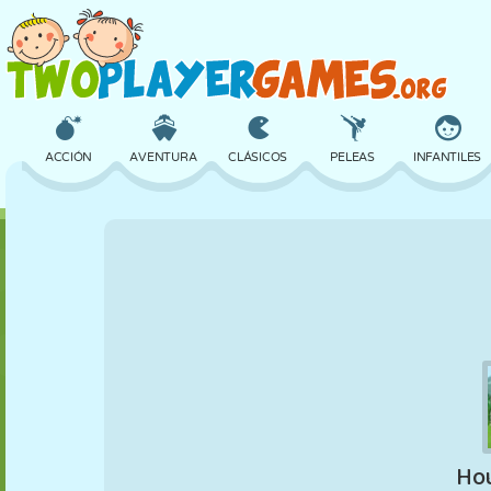
ACCIÓN
AVENTURA
CLÁSICOS
PELEAS
INFANTILES
3D
AVIONES
ALIENS
EQUILIBRIO
BALONCESTO
CASTILLOS
AJEDREZ
LOCOS
DEFENSA
DINOSAURIOS
CHICAS
GOLF
SALTOS
MATEMÁTICAS
LABERINTOS