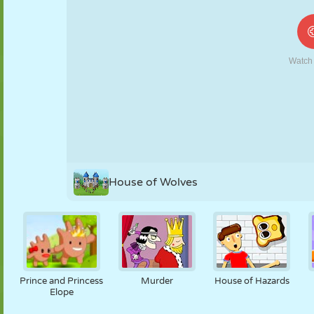
MARIONETAS
PUZZLE
REACCIÓN
RETRO
ROBOTS
ESTRATEGIA
ACROBACIAS
TANQUES
TENIS
TRES EN RAYA
House of Wolves
Prince and Princess
Murder
House of Hazards
Elope