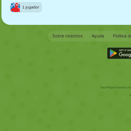
1 jugador
Sobre nosotros
Ayuda
Política 
TwoPlayerGames.org 
V