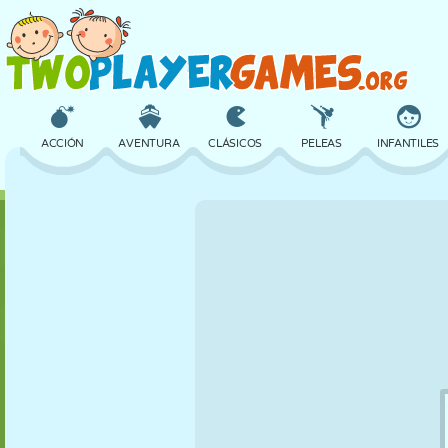
ACCIÓN
AVENTURA
CLÁSICOS
PELEAS
INFANTILES
3D
AVIONES
ALIENS
EQUILIBRIO
BALONCESTO
CASTILLOS
AJEDREZ
LOCOS
DEFENSA
DINOSAURIOS
CHICAS
GOLF
SALTOS
MATEMÁTICAS
LABERINTOS