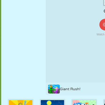
MARIONETAS
PUZZLE
REACCIÓN
RETRO
ROBOTS
ESTRATEGIA
ACROBACIAS
TANQUES
TENIS
TRES EN RAYA
Giant Rush!