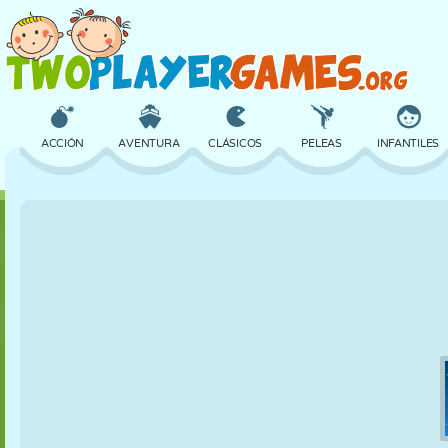
ACCIÓN
AVENTURA
CLÁSICOS
PELEAS
INFANTILES
3D
AVIONES
ALIENS
EQUILIBRIO
BALONCESTO
CASTILLOS
AJEDREZ
LOCOS
DEFENSA
DINOSAURIOS
CHICAS
GOLF
SALTOS
MATEMÁTICAS
LABERINTOS