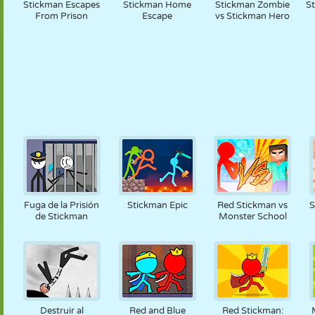
Stickman Escapes
Stickman Home
Stickman Zombie
S
From Prison
Escape
vs Stickman Hero
Fuga de la Prisión
Stickman Epic
Red Stickman vs
S
de Stickman
Monster School
Destruir al
Red and Blue
Red Stickman: