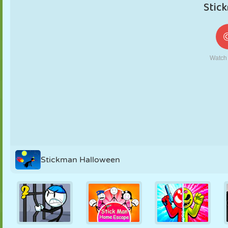
MARIONETAS
PUZZLE
REACCIÓN
RETRO
ROBOTS
ESTRATEGIA
ACROBACIAS
TANQUES
TENIS
TRES EN RAYA
Stickman Halloween