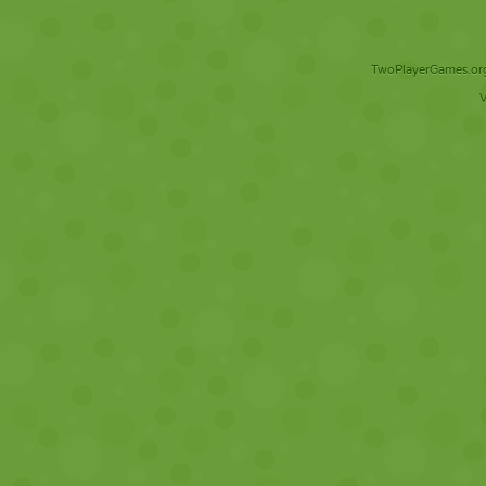
TwoPlayerGames.org 
V