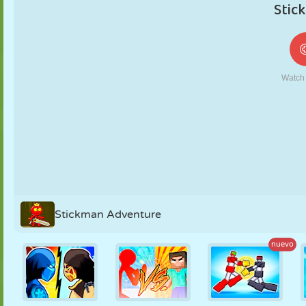
MARIONETAS
PUZZLE
REACCIÓN
RETRO
ROBOTS
ESTRATEGIA
ACROBACIAS
TANQUES
TENIS
TRES EN RAYA
Stickman Adventure
nuevo