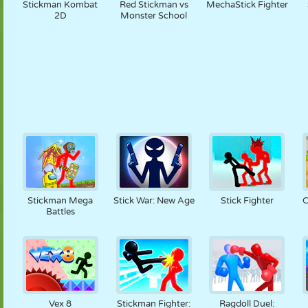
Stickman Kombat
Red Stickman vs
MechaStick Fighter
2D
Monster School
Stickman Mega
Stick War: New Age
Stick Fighter
C
Battles
Vex 8
Stickman Fighter:
Ragdoll Duel: