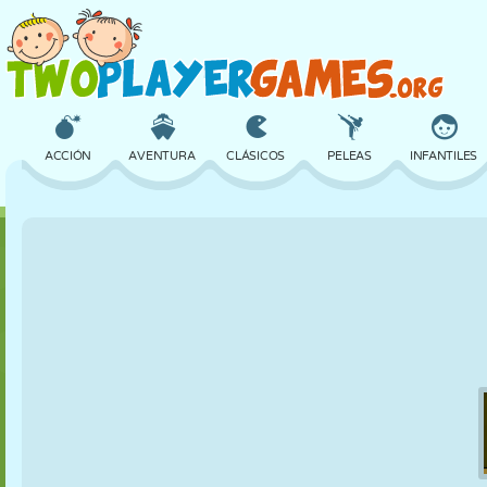
ACCIÓN
AVENTURA
CLÁSICOS
PELEAS
INFANTILES
3D
AVIONES
ALIENS
EQUILIBRIO
BALONCESTO
CASTILLOS
AJEDREZ
LOCOS
DEFENSA
DINOSAURIOS
CHICAS
GOLF
SALTOS
MATEMÁTICAS
LABERINTOS