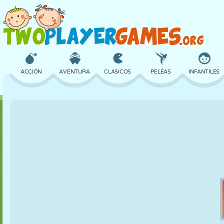
ACCIÓN
AVENTURA
CLÁSICOS
PELEAS
INFANTILES
3D
AVIONES
ALIENS
EQUILIBRIO
BALONCESTO
CASTILLOS
AJEDREZ
LOCOS
DEFENSA
DINOSAURIOS
CHICAS
GOLF
SALTOS
MATEMÁTICAS
LABERINTOS