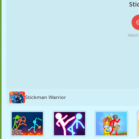
MARIONETAS
PUZZLE
REACCIÓN
RETRO
ROBOTS
ESTRATEGIA
ACROBACIAS
TANQUES
TENIS
TRES EN RAYA
Stickman Warrior