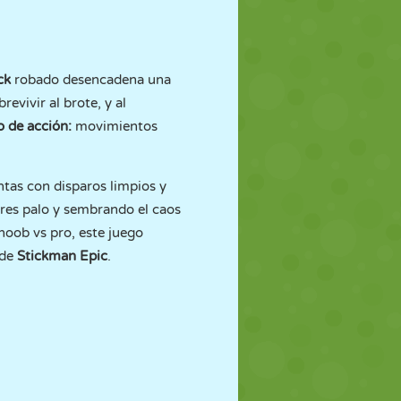
ck
robado desencadena una
vivir al brote, y al
o de acción:
movimientos
ntas con disparos limpios y
bres palo y sembrando el caos
 noob vs pro, este juego
 de
Stickman Epic
.