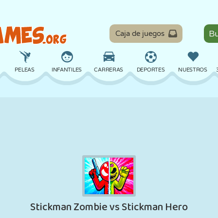
Caja de juegos
PELEAS
INFANTILES
CARRERAS
DEPORTES
NUESTROS
EQUILIBRIO
BALONCESTO
BATALLA
BILLAR
MESA
DEFENSA
DINOSAURIOS
CONDUCIR
EDUCATIVOS
ESCAPE
MATEMÁTICAS
LABERINTOS
MONSTRUOS
MOTOS
EN LÍNEA