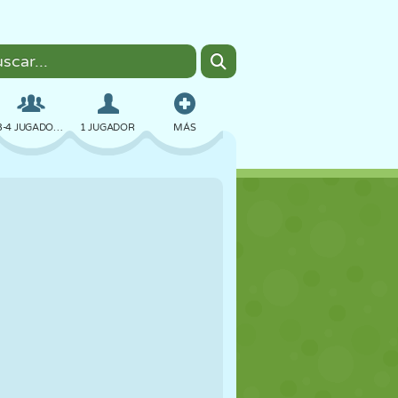
3-4 JUGADORES
1 JUGADOR
MÁS
BOMBAS
NAVEGADOR
COCHES
VUELO
COMIDA
DIVERTIDOS
PIXEL ART
PLATAFORMAS
PISCINA