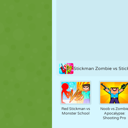
MARIONETAS
PUZZLE
REACCIÓN
ESTRATEGIA
ACROBACIAS
TANQUES
Stickman Zombie vs Sti
Red Stickman vs
Noob vs Zombi
Monster School
Apocalypse:
Shooting Pro