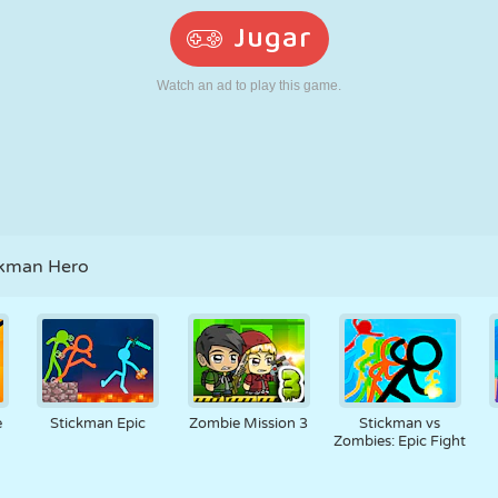
RETRO
ROBOTS
CORRER
ESCUELA
DISPAROS
TENIS
TRES EN RAYA
PANTALLA
TORRES
CAMIONES
TÁCTIL
ckman Hero
e
Stickman Epic
Zombie Mission 3
Stickman vs
Zombies: Epic Fight