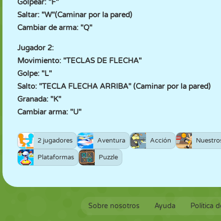
Golpear: "F"
Saltar: "W"(Caminar por la pared)
Cambiar de arma: "Q"
Jugador 2:
Movimiento: "TECLAS DE FLECHA"
Golpe: "L"
Salto: "TECLA FLECHA ARRIBA" (Caminar por la pared)
Granada: "K"
Cambiar arma: "U"
2 jugadores
Aventura
Acción
Nuestro
Plataformas
Puzzle
Sobre nosotros
Ayuda
Política 