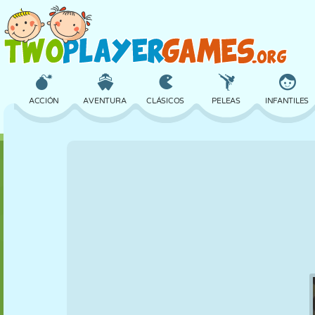
ACCIÓN
AVENTURA
CLÁSICOS
PELEAS
INFANTILES
3D
AVIONES
ALIENS
EQUILIBRIO
BALONCESTO
CASTILLOS
AJEDREZ
LOCOS
DEFENSA
DINOSAURIOS
CHICAS
GOLF
SALTOS
MATEMÁTICAS
LABERINTOS