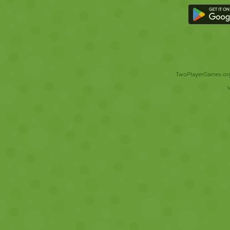
TwoPlayerGames.org 
V