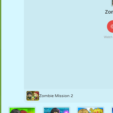
MARIONETAS
PUZZLE
REACCIÓN
RETRO
ROBOTS
ESTRATEGIA
ACROBACIAS
TANQUES
TENIS
TRES EN RAYA
Zombie Mission 2