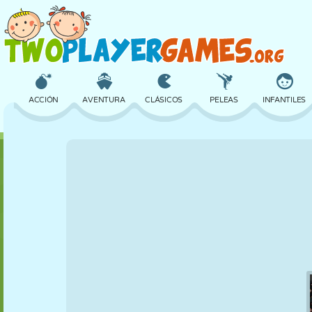
ACCIÓN
AVENTURA
CLÁSICOS
PELEAS
INFANTILES
3D
AVIONES
ALIENS
EQUILIBRIO
BALONCESTO
CASTILLOS
AJEDREZ
LOCOS
DEFENSA
DINOSAURIOS
CHICAS
GOLF
SALTOS
MATEMÁTICAS
LABERINTOS