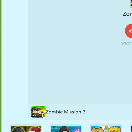
MARIONETAS
PUZZLE
REACCIÓN
RETRO
ROBOTS
ESTRATEGIA
ACROBACIAS
TANQUES
TENIS
TRES EN RAYA
Zombie Mission 3