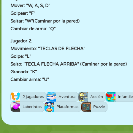
Mover: "W, A, S, D"
Golpear: "F"
Saltar: "W"(Caminar por la pared)
Cambiar de arma: "Q"
Jugador 2:
Movimiento: "TECLAS DE FLECHA"
Golpe: "L"
Salto: "TECLA FLECHA ARRIBA" (Caminar por la pared)
Granada: "K"
Cambiar arma: "U"
2 jugadores
Aventura
Acción
Infantile
Laberintos
Plataformas
Puzzle