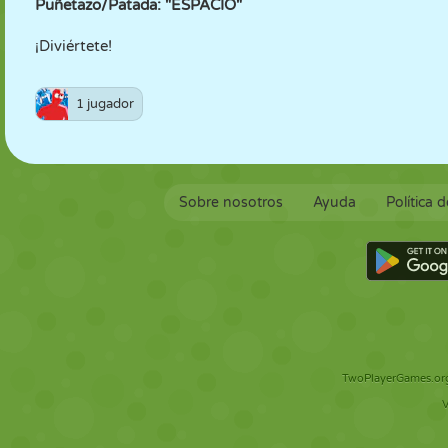
Puñetazo/Patada: "ESPACIO"
¡Diviértete!
1 jugador
Sobre nosotros
Ayuda
Política 
TwoPlayerGames.org 
V