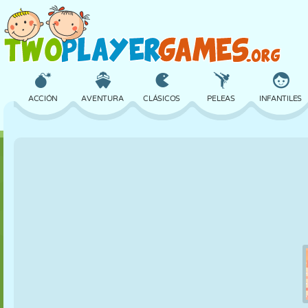
ACCIÓN
AVENTURA
CLÁSICOS
PELEAS
INFANTILES
3D
AVIONES
ALIENS
EQUILIBRIO
BALONCESTO
CASTILLOS
AJEDREZ
LOCOS
DEFENSA
DINOSAURIOS
CHICAS
GOLF
SALTOS
MATEMÁTICAS
LABERINTOS