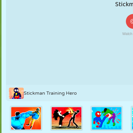
MARIONETAS
PUZZLE
REACCIÓN
RETRO
ROBOTS
ESTRATEGIA
ACROBACIAS
TANQUES
TENIS
TRES EN RAYA
Stickman Training Hero