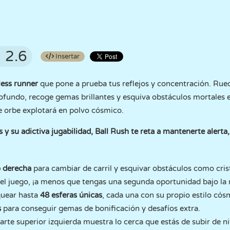
2.6
Insertar
less runner
que pone a prueba tus reflejos y concentración. Rued
rofundo, recoge gemas brillantes y esquiva obstáculos mortales
te orbe explotará en polvo cósmico.
 y su adictiva jugabilidad, Ball Rush te reta a mantenerte alerta,
o derecha
para cambiar de carril y esquivar obstáculos como crist
 el juego, ¡a menos que tengas una segunda oportunidad bajo la
quear hasta
48 esferas únicas
, cada una con su propio estilo cós
s
para conseguir gemas de bonificación y desafíos extra.
arte superior izquierda muestra lo cerca que estás de subir de n