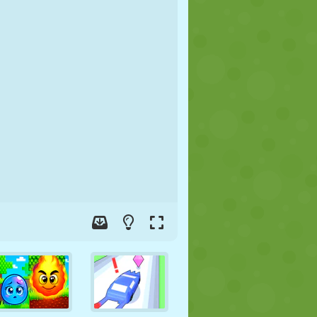
FÚTBOL
ESPACIALES
STICKMAN
GUERRA
LUCHA
ZOMBIES