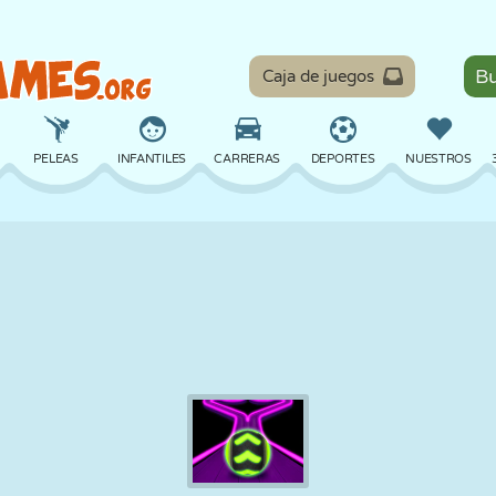
Caja de juegos
PELEAS
INFANTILES
CARRERAS
DEPORTES
NUESTROS
EQUILIBRIO
BALONCESTO
BATALLA
BILLAR
MESA
DEFENSA
DINOSAURIOS
CONDUCIR
EDUCATIVOS
ESCAPE
MATEMÁTICAS
LABERINTOS
MONSTRUOS
MOTOS
EN LÍNEA