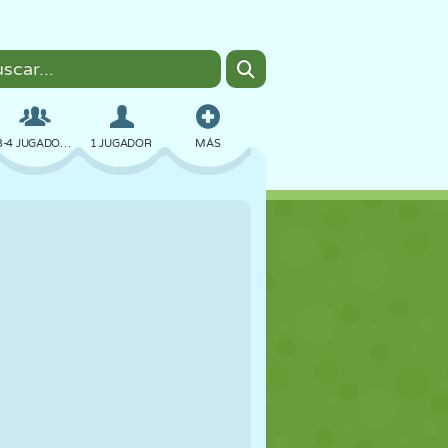
3-4 JUGADORES
1 JUGADOR
MÁS
BOMBAS
NAVEGADOR
COCHES
VUELO
COMIDA
DIVERTIDOS
PIXEL ART
PLATAFORMAS
PISCINA