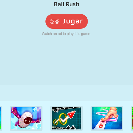
RETRO
ROBOTS
CORRER
ESCUELA
DISPAROS
TENIS
TRES EN RAYA
PANTALLA
TORRES
CAMIONES
TÁCTIL