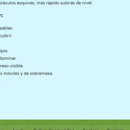
táculos esquives, más rápido subirás de nivel.
h:
eables.
cubrir.
ejos.
 dominar.
eso visible.
os móviles y de sobremesa.
.