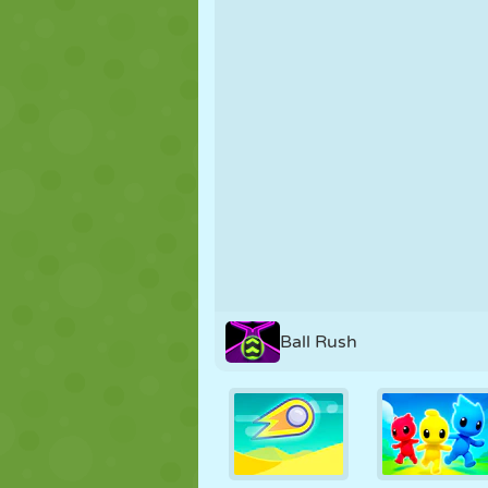
MARIONETAS
PUZZLE
REACCIÓN
ESTRATEGIA
ACROBACIAS
TANQUES
Ball Rush