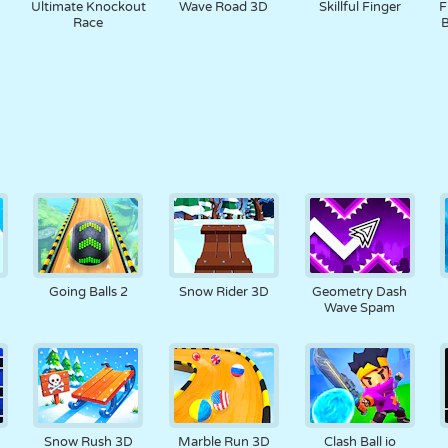
Ultimate Knockout
Wave Road 3D
Skillful Finger
F
Race
B
Going Balls 2
Snow Rider 3D
Geometry Dash
Wave Spam
h
Snow Rush 3D
Marble Run 3D
Clash Ball io