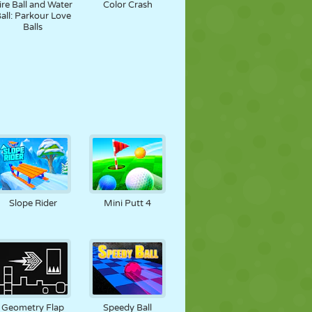
ire Ball and Water
Color Crash
all: Parkour Love
Balls
Slope Rider
Mini Putt 4
Geometry Flap
Speedy Ball