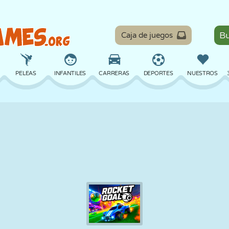
Caja de juegos
PELEAS
INFANTILES
CARRERAS
DEPORTES
NUESTROS
EQUILIBRIO
BALONCESTO
BATALLA
BILLAR
MESA
DEFENSA
DINOSAURIOS
CONDUCIR
EDUCATIVOS
ESCAPE
MATEMÁTICAS
LABERINTOS
MONSTRUOS
MOTOS
EN LÍNEA