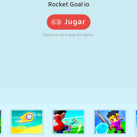
RETRO
ROBOTS
CORRER
ESCUELA
DISPAROS
TENIS
TRES EN RAYA
PANTALLA
TORRES
CAMIONES
TÁCTIL