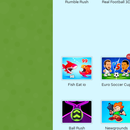
Rumble Rush
Real Football 3
n
Fish Eat io
Euro Soccer Cu
Ball Rush
Newgrounds