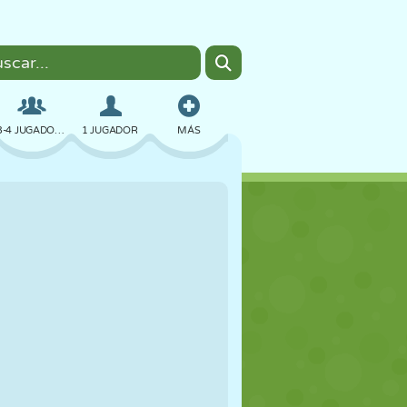
3-4 JUGADORES
1 JUGADOR
MÁS
BOMBAS
NAVEGADOR
COCHES
VUELO
COMIDA
DIVERTIDOS
PIXEL ART
PLATAFORMAS
PISCINA