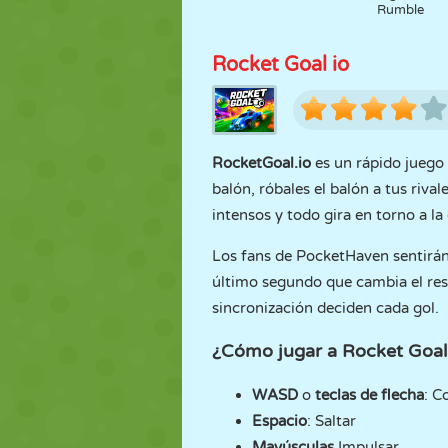
Rumble
Rocket Goal io
RocketGoal.io
es un rápido juego 
balón, róbales el balón a tus riva
intensos y todo gira en torno a la 
Los fans de PocketHaven sentirá
último segundo que cambia el resu
sincronización deciden cada gol.
¿Cómo jugar a Rocket Goal
WASD
o
teclas de flecha
: C
Espacio
: Saltar
Mayúsculas
Impulsar