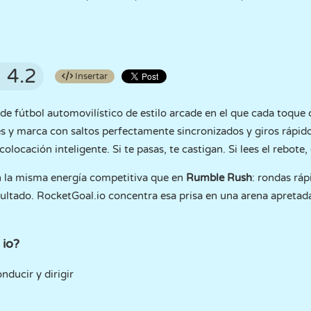
4.2
Insertar
de fútbol automovilístico de estilo arcade en el que cada toque 
les y marca con saltos perfectamente sincronizados y giros rápid
colocación inteligente. Si te pasas, te castigan. Si lees el rebote,
n la misma energía competitiva que en
Rumble Rush
: rondas ráp
ltado. RocketGoal.io concentra esa prisa en una arena apretada
 io?
onducir y dirigir