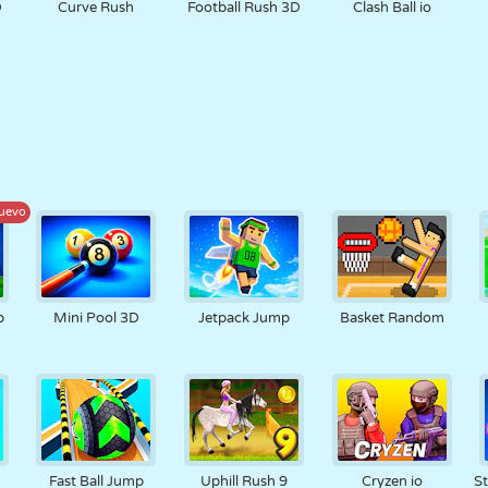
D
Curve Rush
Football Rush 3D
Clash Ball io
uevo
p
Mini Pool 3D
Jetpack Jump
Basket Random
Fast Ball Jump
Uphill Rush 9
Cryzen io
St