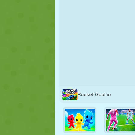
MARIONETAS
PUZZLE
REACCIÓN
ESTRATEGIA
ACROBACIAS
TANQUES
Rocket Goal io