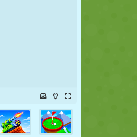
FÚTBOL
ESPACIALES
STICKMAN
GUERRA
LUCHA
ZOMBIES