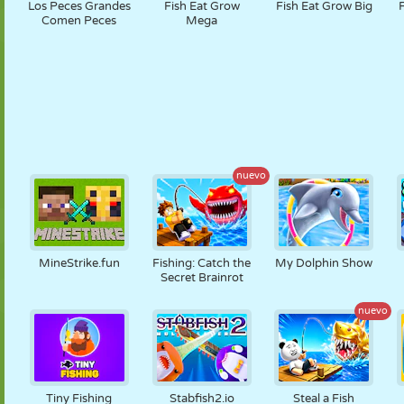
Los Peces Grandes
Fish Eat Grow
Fish Eat Grow Big
Comen Peces
Mega
nuevo
MineStrike.fun
Fishing: Catch the
My Dolphin Show
Secret Brainrot
nuevo
Tiny Fishing
Stabfish2.io
Steal a Fish