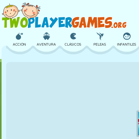
ACCIÓN
AVENTURA
CLÁSICOS
PELEAS
INFANTILES
3D
AVIONES
ALIENS
EQUILIBRIO
BALONCESTO
CASTILLOS
AJEDREZ
LOCOS
DEFENSA
DINOSAURIOS
CHICAS
GOLF
SALTOS
MATEMÁTICAS
LABERINTOS