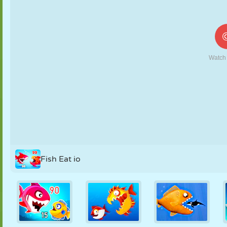
MARIONETAS
PUZZLE
REACCIÓN
RETRO
ROBOTS
ESTRATEGIA
ACROBACIAS
TANQUES
TENIS
TRES EN RAYA
Fish Eat io