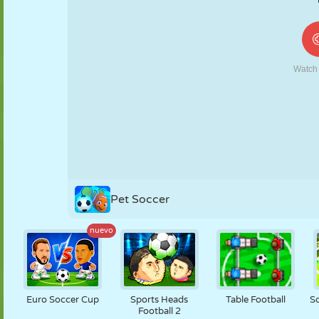
MARIONETAS
PUZZLE
REACCIÓN
RETRO
ROBOTS
ESTRATEGIA
ACROBACIAS
TANQUES
TENIS
TRES EN RAYA
Pet Soccer
nuevo
Euro Soccer Cup
Sports Heads
Table Football
S
Football 2