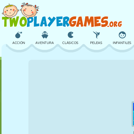
ACCIÓN
AVENTURA
CLÁSICOS
PELEAS
INFANTILES
3D
AVIONES
ALIENS
EQUILIBRIO
BALONCESTO
CASTILLOS
AJEDREZ
LOCOS
DEFENSA
DINOSAURIOS
CHICAS
GOLF
SALTOS
MATEMÁTICAS
LABERINTOS